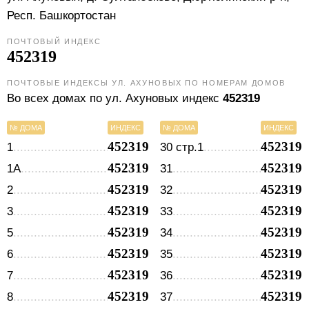
Респ. Башкортостан
ПОЧТОВЫЙ ИНДЕКС
452319
ПОЧТОВЫЕ ИНДЕКСЫ УЛ. АХУНОВЫХ ПО НОМЕРАМ ДОМОВ
Во всех домах по ул. Ахуновых индекс
452319
№ ДОМА
ИНДЕКС
№ ДОМА
ИНДЕКС
452319
452319
1
30 стр.1
452319
452319
1А
31
452319
452319
2
32
452319
452319
3
33
452319
452319
5
34
452319
452319
6
35
452319
452319
7
36
452319
452319
8
37