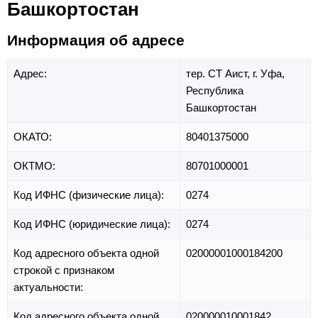
Башкортостан
Информация об адресе
Адрес:
тер. СТ Аист,
г. Уфа,
Республика
Башкортостан
ОКАТО:
80401375000
ОКТМО:
80701000001
Код ИФНС (физические лица):
0274
Код ИФНС (юридические лица):
0274
Код адресного объекта одной
02000001000184200
строкой с признаком
актуальности:
Код адресного объекта одной
020000010001842