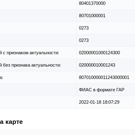
80401370000
80701000001
0273
0273
й с признаком актуальности:
02000001000124300
й без признака актуальности:
020000010001243
а:
807010000011243000001
ФИАС в формате ГАР
2022-01-18 18:07:29
а карте