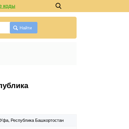
е коды
Найти
спублика
. Уфа,
Республика Башкортостан