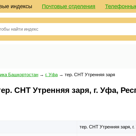
вые индексы
Почтовые отделения
Телефонны
ика Башкортостан
→
г. Уфа
→
тер. СНТ Утренняя заря
р. СНТ Утренняя заря, г. Уфа, Ре
тер. СНТ Утренняя заря,
г