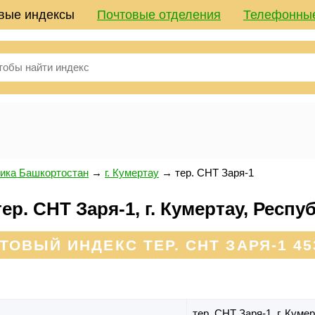
вые индексы
Почтовые отделения
Телефонны
ика Башкортостан
→
г. Кумертау
→
тер. СНТ Заря-1
р. СНТ Заря-1, г. Кумертау, Респ
ТОВЫЙ ИНДЕКС ТЕР. СНТ ЗАРЯ-1 45
тер. СНТ Заря-1,
г. Куме