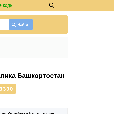
е коды
Найти
ублика Башкортостан
3300
ртау,
Республика Башкортостан