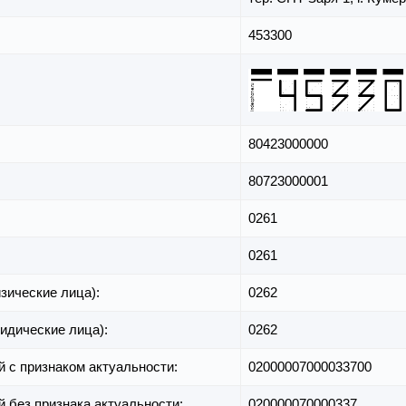
453300
80423000000
80723000001
0261
0261
зические лица):
0262
идические лица):
0262
й с признаком актуальности:
02000007000033700
й без признака актуальности:
020000070000337