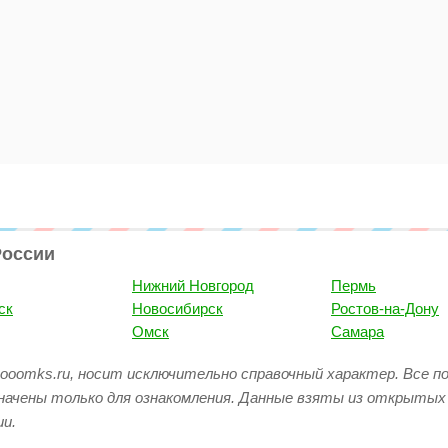
России
Нижний Новгород
Пермь
ск
Новосибирск
Ростов-на-Дону
Омск
Самара
ooomks.ru, носит исключительно справочный характер. Все п
начены только для ознакомления. Данные взяты из открытых
и.