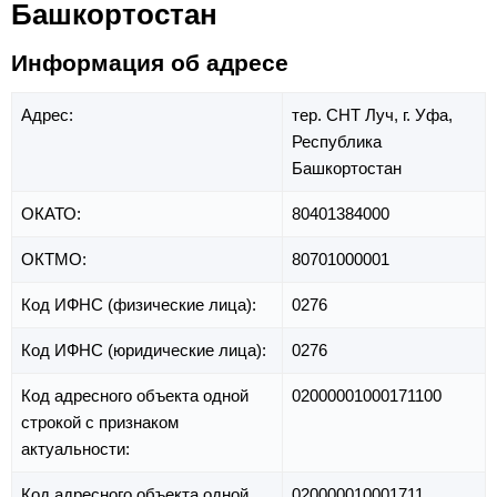
Башкортостан
Информация об адресе
Адрес:
тер. СНТ Луч,
г. Уфа,
Республика
Башкортостан
ОКАТО:
80401384000
ОКТМО:
80701000001
Код ИФНС (физические лица):
0276
Код ИФНС (юридические лица):
0276
Код адресного объекта одной
02000001000171100
строкой с признаком
актуальности:
Код адресного объекта одной
020000010001711