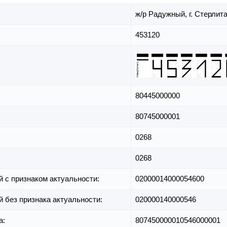
ж/р Радужный,
г. Стерлит
453120
80445000000
80745000001
0268
0268
й с признаком актуальности:
02000014000054600
й без признака актуальности:
020000140000546
а:
807450000010546000001