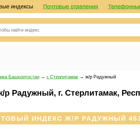
вые индексы
Почтовые отделения
Телефонны
ика Башкортостан
→
г. Стерлитамак
→
ж/р Радужный
/р Радужный, г. Стерлитамак, Рес
ТОВЫЙ ИНДЕКС Ж/Р РАДУЖНЫЙ 45