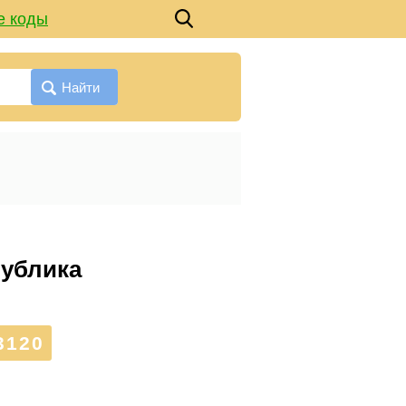
е коды
Найти
публика
3120