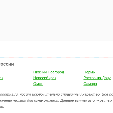
России
Нижний Новгород
Пермь
ск
Новосибирск
Ростов-на-Дону
Омск
Самара
ooomks.ru, носит исключительно справочный характер. Все п
начены только для ознакомления. Данные взяты из открытых
и.