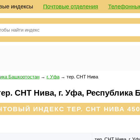
вые индексы
Почтовые отделения
Телефонны
ика Башкортостан
→
г. Уфа
→
тер. СНТ Нива
ер. СНТ Нива, г. Уфа, Республика
ЧТОВЫЙ ИНДЕКС ТЕР. СНТ НИВА 450
тер. СНТ Нива,
г. Уф