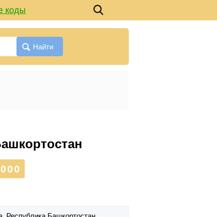
е коды
Найти
 Башкортостан
000
а,
Республика Башкортостан