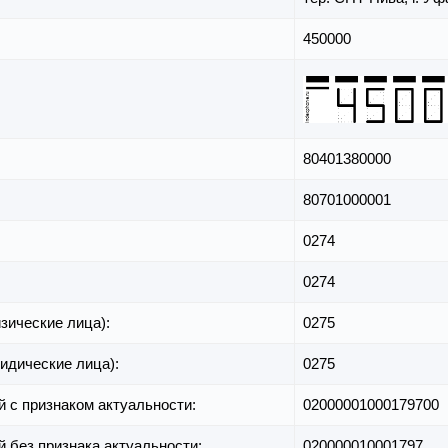
450000
80401380000
80701000001
0274
0274
зические лица):
0275
идические лица):
0275
й с признаком актуальности:
02000001000179700
й без признака актуальности:
020000010001797