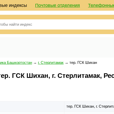
вые индексы
Почтовые отделения
Телефонны
ика Башкортостан
→
г. Стерлитамак
→
тер. ГСК Шихан
р. ГСК Шихан, г. Стерлитамак, Ре
тер. ГСК Шихан,
г. Стерли