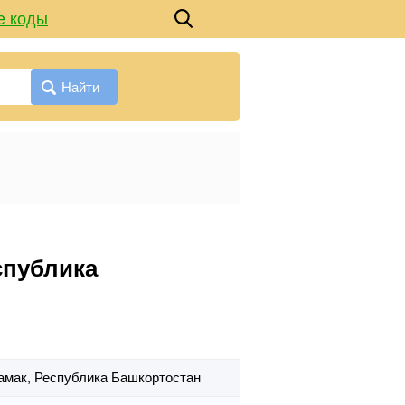
е коды
Найти
спублика
тамак,
Республика Башкортостан