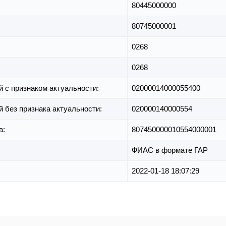
80445000000
80745000001
0268
0268
й с признаком актуальности:
02000014000055400
й без признака актуальности:
020000140000554
а:
807450000010554000001
ФИАС в формате ГАР
2022-01-18 18:07:29