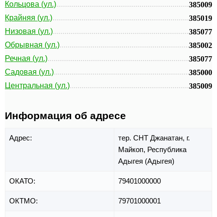
Кольцова (ул.)
385009
Крайняя (ул.)
385019
Низовая (ул.)
385077
Обрывная (ул.)
385002
Речная (ул.)
385077
Садовая (ул.)
385000
Центральная (ул.)
385009
Информация об адресе
Адрес:
тер. СНТ Джанатан,
г.
Майкоп,
Республика
Адыгея (Адыгея)
ОКАТО:
79401000000
ОКТМО:
79701000001