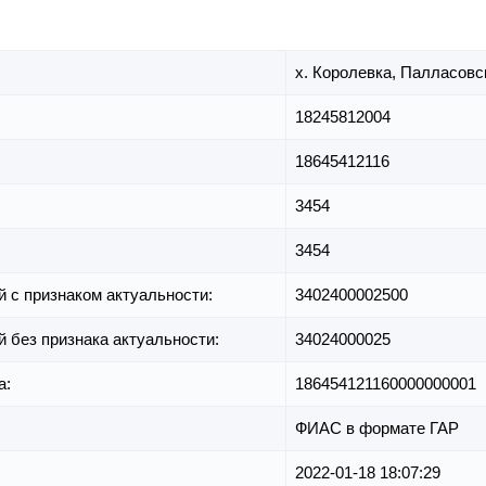
х. Королевка,
Палласовск
18245812004
18645412116
3454
3454
й с признаком актуальности:
3402400002500
й без признака актуальности:
34024000025
а:
186454121160000000001
ФИАС в формате ГАР
2022-01-18 18:07:29