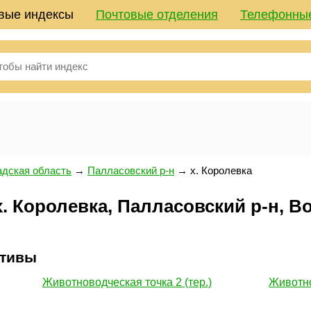
вые индексы
Почтовые отделения
Телефонны
адская область
→
Палласовский р-н
→
х. Королевка
. Королевка, Палласовский р-н, В
ативы
Животноводческая точка 2 (тер.)
Животно