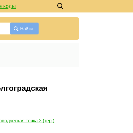
е коды
Найти
олгоградская
водческая точка 3 (тер.)