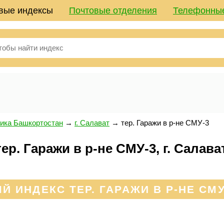
вые индексы
Почтовые отделения
Телефонны
ика Башкортостан
→
г. Салават
→
тер. Гаражи в р-не СМУ-3
р. Гаражи в р-не СМУ-3, г. Салава
 ИНДЕКС ТЕР. ГАРАЖИ В Р-НЕ СМУ