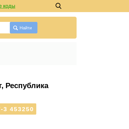
е коды
Найти
т, Республика
-3 453250