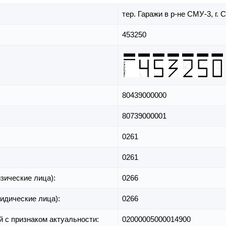
тер. Гаражи в р-не СМУ-3,
г. 
453250
80439000000
80739000001
0261
0261
зические лица):
0266
идические лица):
0266
й с признаком актуальности:
02000005000014900