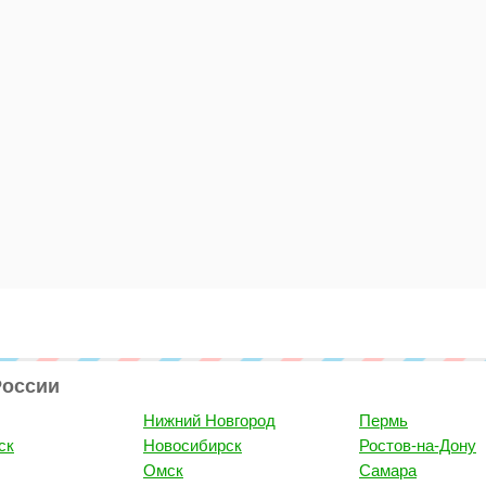
России
Нижний Новгород
Пермь
ск
Новосибирск
Ростов-на-Дону
Омск
Самара