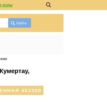
е коды
Найти
нная
Кумертау,
ЕННАЯ 453300