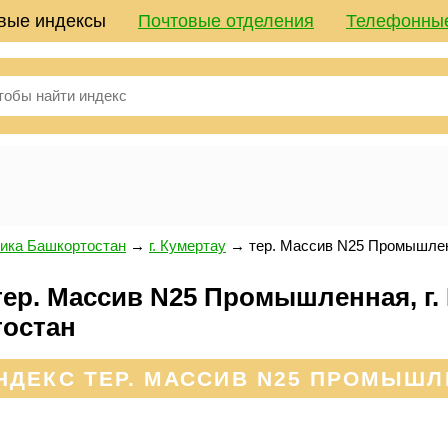
вые индексы
Почтовые отделения
Телефонны
ика Башкортостан
→
г. Кумертау
→
тер. Массив N25 Промышле
ер. Массив N25 Промышленная, г. 
тостан
ДЕКС ТЕР. МАССИВ N25 ПРОМЫШЛ