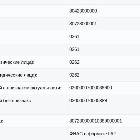
80423000000
80723000001
0261
0261
зические лица):
0262
идические лица):
0262
й с признаком актуальности:
02000007000038900
й без признака
020000070000389
а:
807230000010389000001
ФИАС в формате ГАР