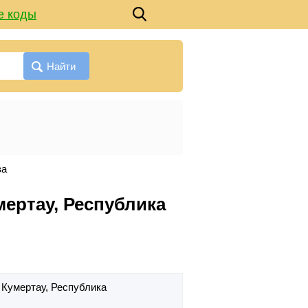
е коды
Найти
ва
мертау, Республика
. Кумертау,
Республика