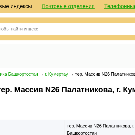
вые индексы
Почтовые отделения
Телефонны
ика Башкортостан
→
г. Кумертау
→
тер. Массив N26 Палатнико
р. Массив N26 Палатникова, г. Ку
тер. Массив N26 Палатникова,
г
Башкортостан