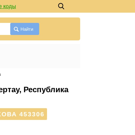
е коды
Найти
а
ертау, Республика
ОВА 453306