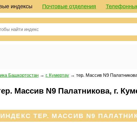
вые индексы
Почтовые отделения
Телефонны
ика Башкортостан
→
г. Кумертау
→
тер. Массив N9 Палатников
р. Массив N9 Палатникова, г. Кум
ИНДЕКС ТЕР. МАССИВ N9 ПАЛАТНИК