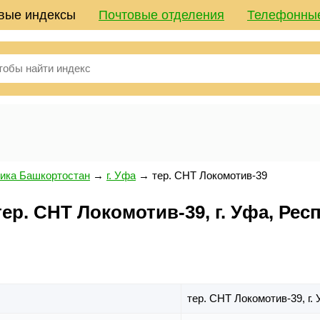
вые индексы
Почтовые отделения
Телефонны
ика Башкортостан
→
г. Уфа
→
тер. СНТ Локомотив-39
р. СНТ Локомотив-39, г. Уфа, Рес
тер. СНТ Локомотив-39,
г.