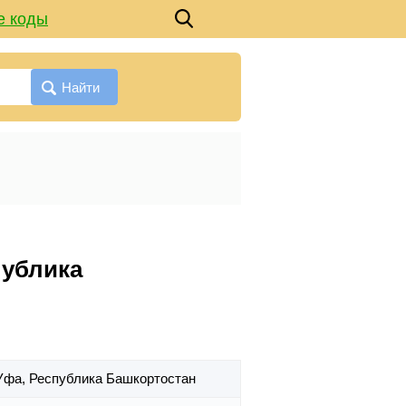
е коды
Найти
публика
 Уфа,
Республика Башкортостан