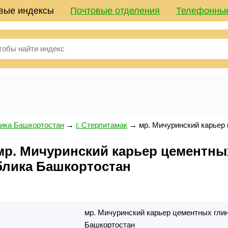
вые индексы
Почтовые отделения
Телефонны
ика Башкортостан
→
г. Стерлитамак
→
мр. Мичуринский карьер 
. Мичуринский карьер цементных г
блика Башкортостан
мр. Мичуринский карьер цементных глин
Башкортостан