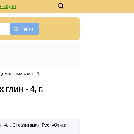
е коды
Найти
цементных глин - 4
лин - 4, г.
 - 4,
г. Стерлитамак,
Республика