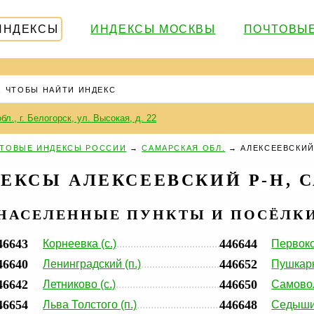
ИНДЕКСЫ
ИНДЕКСЫ МОСКВЫ
ПОЧТОВЫЕ
бл., г. Белогорск, ул. Высокая, д. 22
ТОВЫЕ ИНДЕКСЫ РОССИИ
→
САМАРСКАЯ ОБЛ.
→
АЛЕКСЕЕВСКИЙ
ЕКСЫ АЛЕКСЕЕВСКИЙ Р-Н, С
НАСЕЛЕННЫЕ ПУНКТЫ И ПОСЁЛК
46643
446644
Корнеевка (с.)
Первоко
46640
446652
Ленинградский (п.)
Пушкарк
46642
446650
Летниково (с.)
Самовол
46654
446648
Льва Толстого (п.)
Седыши 