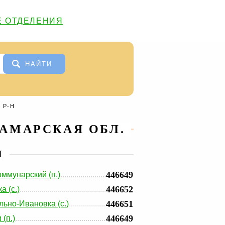
 ОТДЕЛЕНИЯ
НАЙТИ
 Р-Н
АМАРСКАЯ ОБЛ.
И
446649
ммунарский (п.)
446652
а (с.)
446651
ьно-Ивановка (с.)
446649
(п.)