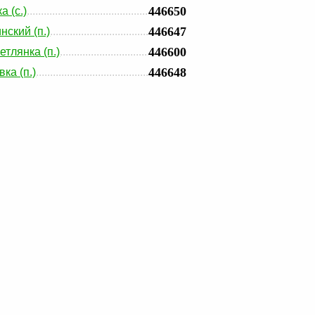
446650
а (с.)
446647
нский (п.)
446600
етлянка (п.)
446648
ка (п.)