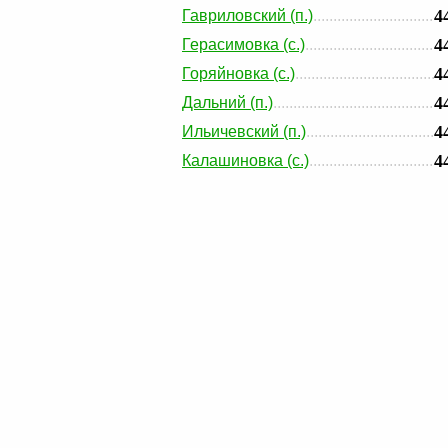
4
Гавриловский (п.)
4
Герасимовка (с.)
4
Горяйновка (с.)
4
Дальний (п.)
4
Ильичевский (п.)
4
Калашиновка (с.)