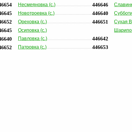
46654
446646
Несмеяновка (с.)
Славинк
46645
446640
Новотроевка (с.)
Субботи
46652
446651
Ореховка (с.)
Сухая В
46645
Осиповка (с.)
Шарипов
446642
46640
Павловка (с.)
446653
46652
Патровка (с.)