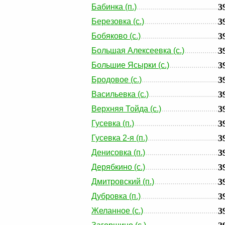
3
Бабинка (п.)
3
Березовка (с.)
3
Бобяково (с.)
3
Большая Алексеевка (с.)
3
Большие Ясырки (с.)
3
Бродовое (с.)
3
Васильевка (с.)
3
Верхняя Тойда (с.)
3
Гусевка (п.)
3
Гусевка 2-я (п.)
3
Денисовка (п.)
3
Дерябкино (с.)
3
Дмитровский (п.)
3
Дубровка (п.)
3
Желанное (с.)