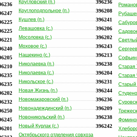
396236
Кругловский (п.)
96236
Романов
396208
Круглоподпольное (п.)
96247
Рубашев
396241
Кушлев (п.)
96225
Сабуров
396206
Левашовка (с.)
96225
Садовое
396202
Мосоловка (с.)
96221
Светлый
396243
Моховое (с.)
96240
Сергеевк
396213
Нащекино (с.)
96205
Софьинк
396238
Николаевка (п.)
96210
Старая 
396204
Николаевка (с.)
96235
Старая Ч
396231
Никольское (с.)
96235
Старый 
396244
Новая Жизнь (п.)
96202
Студеное
396236
Новомакаровский (п.)
96232
Суровск
396209
Новонадеждинский (п.)
96250
Трежеск
396238
Новоникольский (п.)
96245
Фоминов
396242
Новый Курлак (с.)
96201
Хлеборо
Октябрьского отделения совхоза