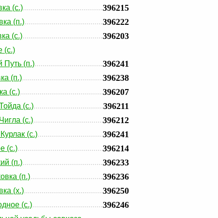
396215
ка (с.)
396222
ка (п.)
396203
ка (с.)
 (с.)
396241
 Путь (п.)
396238
а (п.)
396207
а (с.)
396211
Тойда (с.)
396212
игла (с.)
396241
Курлак (с.)
396214
 (с.)
396233
ий (п.)
396236
овка (п.)
396250
ка (х.)
396246
дное (с.)