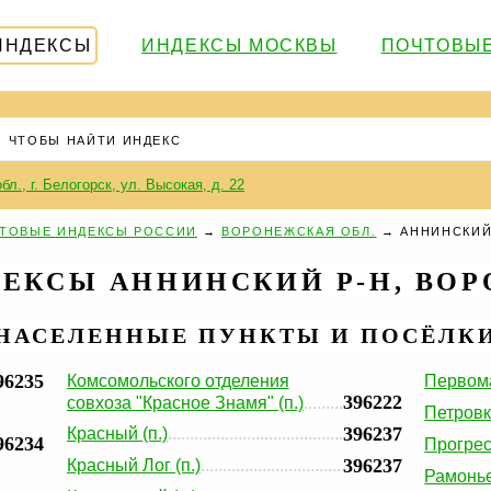
ИНДЕКСЫ
ИНДЕКСЫ МОСКВЫ
ПОЧТОВЫЕ
бл., г. Белогорск, ул. Высокая, д. 22
ТОВЫЕ ИНДЕКСЫ РОССИИ
→
ВОРОНЕЖСКАЯ ОБЛ.
→
АННИНСКИЙ
ЕКСЫ АННИНСКИЙ Р-Н, ВОР
НАСЕЛЕННЫЕ ПУНКТЫ И ПОСЁЛК
96235
Комсомольского отделения
Первома
396222
совхоза "Красное Знамя" (п.)
Петровка
396237
Красный (п.)
96234
Прогресс
396237
Красный Лог (п.)
Рамонье 