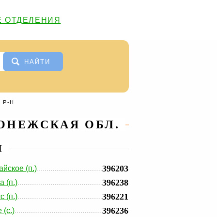
 ОТДЕЛЕНИЯ
НАЙТИ
 Р-Н
ОНЕЖСКАЯ ОБЛ.
И
396203
йское (п.)
396238
 (п.)
396221
 (п.)
396236
(с.)