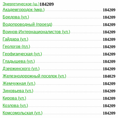
Энергетическое (ш.)
184209
Академгородок (мкр.)
184209
Бредова (ул.)
184209
Водопроводный (проезд)
184209
Воинов-Интернационалистов (ул.)
184209
Гайдара (ул.)
184209
Геологов (пл.)
184209
Геофизическая (ул.)
184209
Гладышева (ул.)
184209
Дзержинского (ул.)
184209
Железнодорожный поселок (ул.)
184029
Жемчужная (ул.)
184209
Зиновьева (ул.)
184209
Кирова (ул.)
184209
Козлова (ул.)
184209
Комсомольская (ул.)
184209