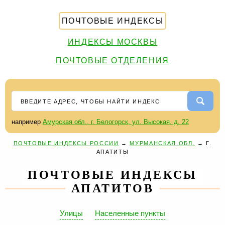
ПОЧТОВЫЕ ИНДЕКСЫ
ИНДЕКСЫ МОСКВЫ
ПОЧТОВЫЕ ОТДЕЛЕНИЯ
например
Амурская обл., г. Белогорск, ул. Высокая, д. 22
ПОЧТОВЫЕ ИНДЕКСЫ РОССИИ
→
МУРМАНСКАЯ ОБЛ.
→
Г.
АПАТИТЫ
ПОЧТОВЫЕ ИНДЕКСЫ
АПАТИТОВ
Улицы
Населенные пункты