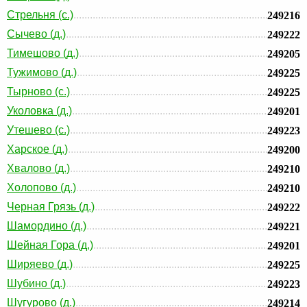
Стрельня (с.)
249216
Сычево (д.)
249222
Тимешово (д.)
249205
Тужимово (д.)
249225
Тырново (с.)
249225
Уколовка (д.)
249201
Утешево (с.)
249223
Харское (д.)
249200
Хвалово (д.)
249210
Холопово (д.)
249210
Черная Грязь (д.)
249222
Шамордино (д.)
249221
Шейная Гора (д.)
249201
Ширяево (д.)
249225
Шубино (д.)
249223
Шугурово (д.)
249214