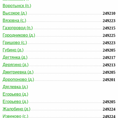
Воротынск (п.)
Высокое (д.)
249210
Вязовна (с.)
249223
Газопровод (п.)
249215
Городниково (д.)
249225
Гришово (с.)
249223
Губино (д.)
249205
Дегтянка (д.)
249217
Дерягино (д.)
249213
Дмитриевка (д.)
249205
Доропоново (д.)
249201
Дяглевка (д.)
Егорьево (д.)
Егорьево (д.)
249205
Жалобино (д.)
249224
Извеково (с.)
249224