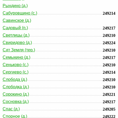
Рындино (д.)
Сабуровщино (с.)
249214
Савинское (д.)
Садовый (п.)
249217
Светлицы (д.)
249210
Свиридово (д.)
249224
Сдт Земля (тер.)
249210
Семыкино (д.)
249217
Сеньково (с.)
249210
Сергиево (с.)
249214
Слобода (д.)
249210
Слободка (д.)
249210
Сорокино (д.)
249221
Сосновка (д.)
249217
Спас (д.)
249205
Спорное (д.)
249222