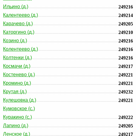
Ильино (д.)
249216
Калентеево (д.)
249214
Карачево (д.)
249205
Каторгино (д.)
249210
Козино (д.)
249216
Колентеево (д.)
249216
Колтенки (д.)
249216
Космачи (д.)
249217
Костенево (д.)
249221
Кромино (д.)
249221
Крутая (д.)
249232
Кулешовка (д.)
249221
Кумовское (с.)
Куракино (с.)
249222
Лапино (д.)
249205
Ленское (д.)
249217