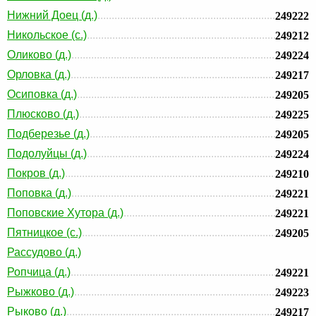
Нижний Доец (д.)
249222
Никольское (с.)
249212
Оликово (д.)
249224
Орловка (д.)
249217
Осиповка (д.)
249205
Плюсково (д.)
249225
Подберезье (д.)
249205
Подолуйцы (д.)
249224
Покров (д.)
249210
Поповка (д.)
249221
Поповские Хутора (д.)
249221
Пятницкое (с.)
249205
Рассудово (д.)
Ропчица (д.)
249221
Рыжково (д.)
249223
Рыково (д.)
249217