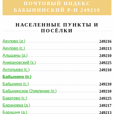
ПОЧТОВЫЙ ИНДЕКС
БАБЫНИНСКИЙ Р-Н 249210
НАСЕЛЕННЫЕ ПУНКТЫ И
ПОСЁЛКИ
Акулово (д.)
249216
Акулово (с.)
249213
Альшаны (д.)
249210
Аникановский (х.)
249225
Антопьево (с.)
249210
Бабынино (п.)
Бабынино (с.)
249210
Бабынинское Отделение (п.)
249210
Бакатово (с.)
249225
Барановка (д.)
249217
Барашня (д.)
249213