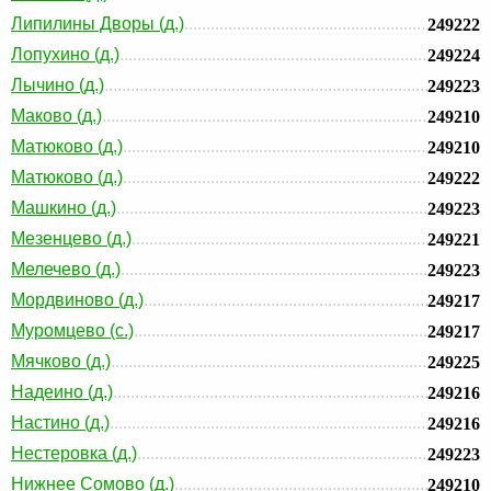
Липилины Дворы (д.)
249222
Лопухино (д.)
249224
Лычино (д.)
249223
Маково (д.)
249210
Матюково (д.)
249210
Матюково (д.)
249222
Машкино (д.)
249223
Мезенцево (д.)
249221
Мелечево (д.)
249223
Мордвиново (д.)
249217
Муромцево (с.)
249217
Мячково (д.)
249225
Надеино (д.)
249216
Настино (д.)
249216
Нестеровка (д.)
249223
Нижнее Сомово (д.)
249210