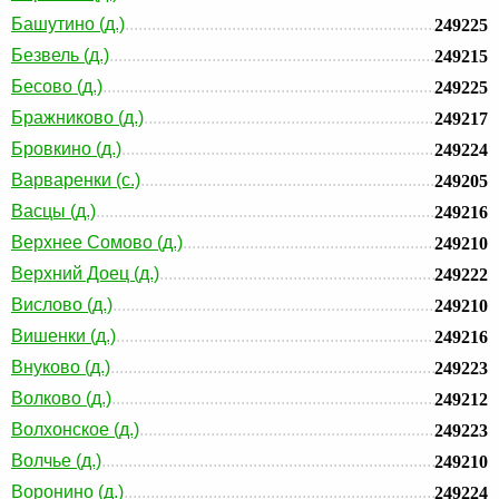
Башутино (д.)
249225
Безвель (д.)
249215
Бесово (д.)
249225
Бражниково (д.)
249217
Бровкино (д.)
249224
Варваренки (с.)
249205
Васцы (д.)
249216
Верхнее Сомово (д.)
249210
Верхний Доец (д.)
249222
Вислово (д.)
249210
Вишенки (д.)
249216
Внуково (д.)
249223
Волково (д.)
249212
Волхонское (д.)
249223
Волчье (д.)
249210
Воронино (д.)
249224