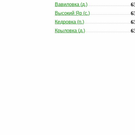
6
Вавиловка (д.)
6
Высокий Яр (с.)
6
Кедровка (п.)
6
Крыловка (д.)