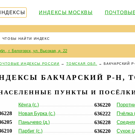
ИНДЕКСЫ
ИНДЕКСЫ МОСКВЫ
ПОЧТОВЫЕ
бл., г. Белогорск, ул. Высокая, д. 22
ОЧТОВЫЕ ИНДЕКСЫ РОССИИ
→
ТОМСКАЯ ОБЛ.
→
БАКЧАРСКИЙ Р
НДЕКСЫ БАКЧАРСКИЙ Р-Н, Т
НАСЕЛЕННЫЕ ПУНКТЫ И ПОСЁЛК
636220
Кёнга (с.)
Поротни
36228
636222
Новая Бурка (с.)
Пчёлка (
36205
636228
Панычево (д.)
Средняя
36210
636220
Парбиг (с.)
Сухое (д