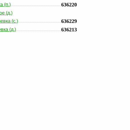
636220
 (п.)
е (д.)
636229
вка (с.)
636213
вка (д.)