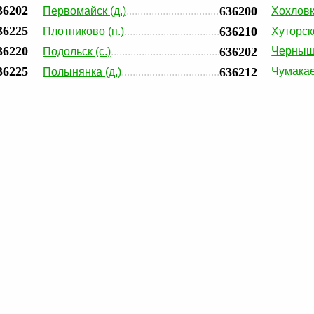
36202
636200
Первомайск (д.)
Хохловка
36225
636210
Плотниково (п.)
Хуторско
36220
636202
Черныше
Подольск (с.)
36225
636212
Чумакае
Полынянка (д.)