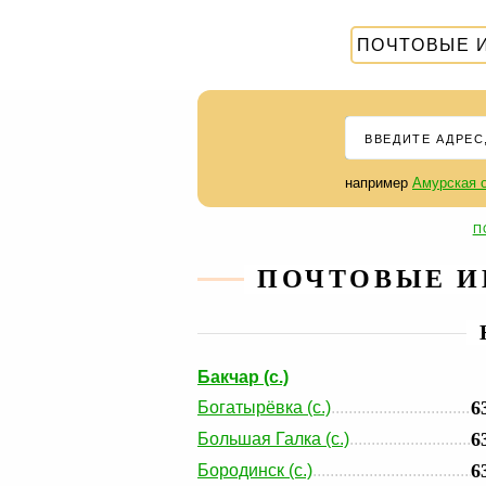
ПОЧТОВЫЕ 
например
Амурская о
П
ПОЧТОВЫЕ И
Бакчар (с.)
6
Богатырёвка (с.)
6
Большая Галка (с.)
6
Бородинск (с.)