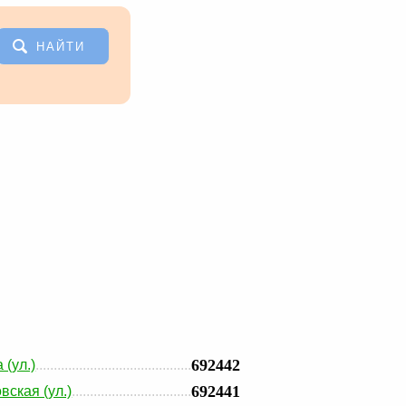
НАЙТИ
692442
 (ул.)
692441
вская (ул.)