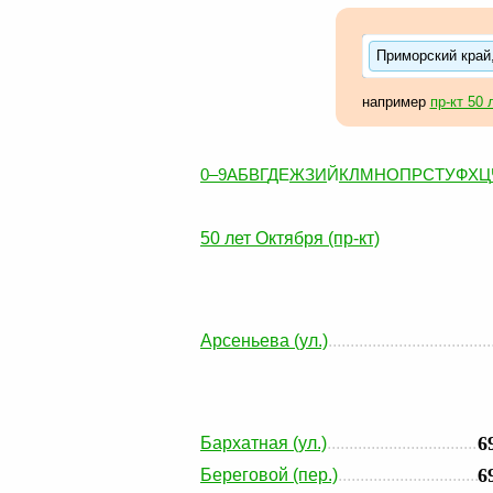
Приморский край,
например
пр-кт 50 
0–9
А
Б
В
Г
Д
Е
Ж
З
И
Й
К
Л
М
Н
О
П
Р
С
Т
У
Ф
Х
Ц
50 лет Октября (пр-кт)
Арсеньева (ул.)
6
Бархатная (ул.)
6
Береговой (пер.)