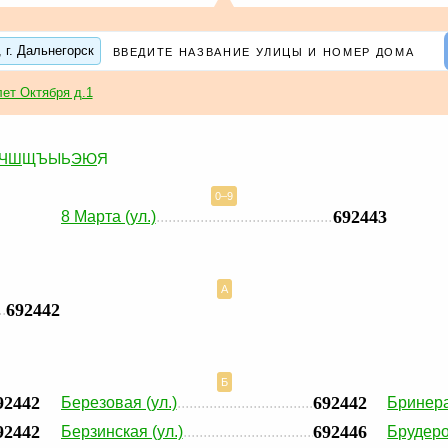
 г. Дальнегорск
лет Октября д.1
Ч
Ш
Щ
Ъ
Ы
Ь
Э
Ю
Я
0–9
692443
8 Марта (ул.)
А
692442
Б
92442
692442
Березовая (ул.)
Бринера
92442
692446
Берзинская (ул.)
Брудеро