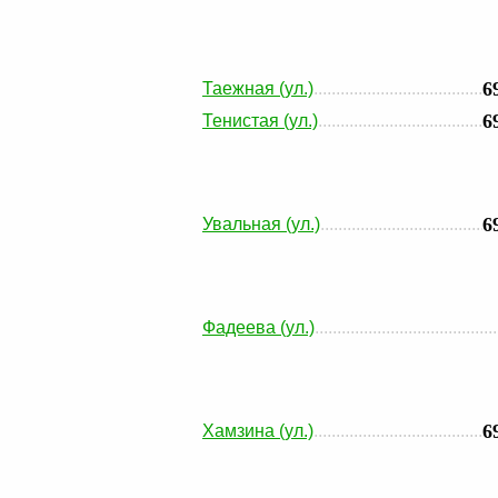
6
Таежная (ул.)
6
Тенистая (ул.)
6
Увальная (ул.)
Фадеева (ул.)
6
Хамзина (ул.)