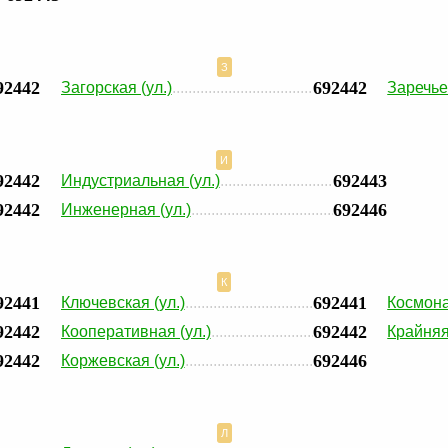
З
92442
692442
Загорская (ул.)
Заречье 
И
92442
692443
Индустриальная (ул.)
92442
692446
Инженерная (ул.)
К
92441
692441
Ключевская (ул.)
Космона
92442
692442
Кооперативная (ул.)
Крайняя 
92442
692446
Коржевская (ул.)
Л