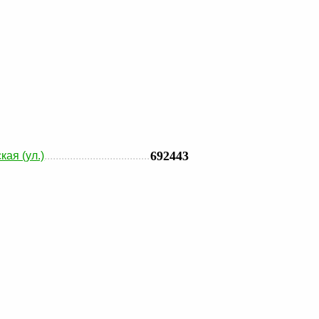
692443
ая (ул.)