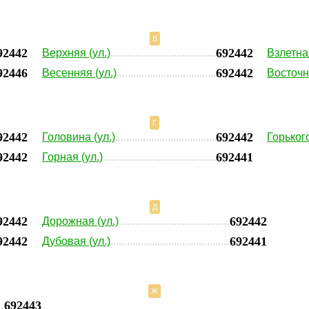
В
92442
692442
Верхняя (ул.)
Взлетная
92446
692442
Весенняя (ул.)
Восточн
Г
92442
692442
Головина (ул.)
Горького
92442
692441
Горная (ул.)
Д
92442
692442
Дорожная (ул.)
92442
692441
Дубовая (ул.)
Ж
692443