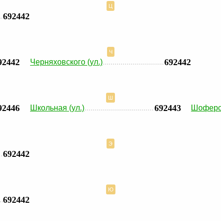
Ц
692442
Ч
92442
692442
Черняховского (ул.)
Ш
92446
692443
Школьная (ул.)
Шоферск
Э
692442
Ю
692442