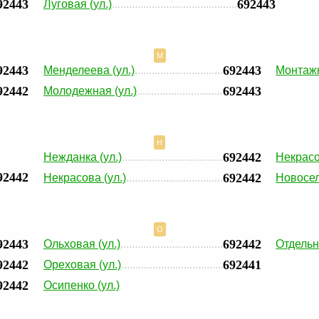
92443
692443
Луговая (ул.)
М
92443
692443
Менделеева (ул.)
Монтажн
92442
692443
Молодежная (ул.)
Н
692442
Нежданка (ул.)
Некрасо
92442
692442
Некрасова (ул.)
Новосел
О
92443
692442
Ольховая (ул.)
Отдельн
92442
692441
Ореховая (ул.)
92442
Осипенко (ул.)