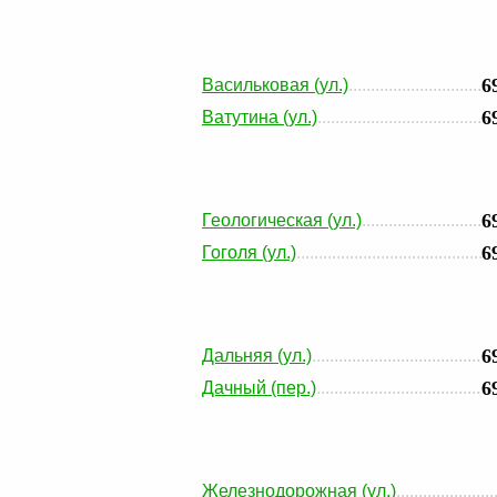
6
Васильковая (ул.)
6
Ватутина (ул.)
6
Геологическая (ул.)
6
Гоголя (ул.)
6
Дальняя (ул.)
6
Дачный (пер.)
Железнодорожная (ул.)