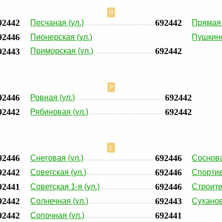
П
92442
692442
Песчаная (ул.)
Прямая 
92446
Пионерская (ул.)
Пушкинс
692442
92443
Приморская (ул.)
Р
92446
692442
Ровная (ул.)
92442
692442
Рябиновая (ул.)
С
92446
692446
Снеговая (ул.)
Соснова
92442
692446
Советская (ул.)
Спортив
92441
692446
Советская 1-я (ул.)
Строите
92442
692443
Солнечная (ул.)
Суханов
92442
692441
Сопочная (ул.)