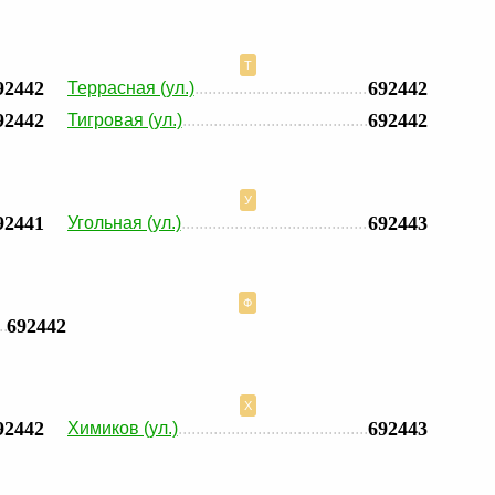
Т
92442
692442
Террасная (ул.)
92442
692442
Тигровая (ул.)
У
92441
692443
Угольная (ул.)
Ф
692442
Х
92442
692443
Химиков (ул.)