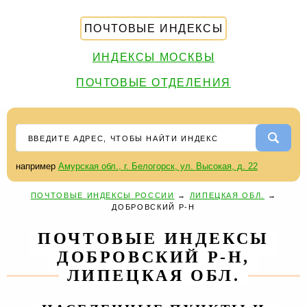
ПОЧТОВЫЕ ИНДЕКСЫ
ИНДЕКСЫ МОСКВЫ
ПОЧТОВЫЕ ОТДЕЛЕНИЯ
например
Амурская обл., г. Белогорск, ул. Высокая, д. 22
ПОЧТОВЫЕ ИНДЕКСЫ РОССИИ
→
ЛИПЕЦКАЯ ОБЛ.
→
ДОБРОВСКИЙ Р-Н
ПОЧТОВЫЕ ИНДЕКСЫ
ДОБРОВСКИЙ Р-Н,
ЛИПЕЦКАЯ ОБЛ.