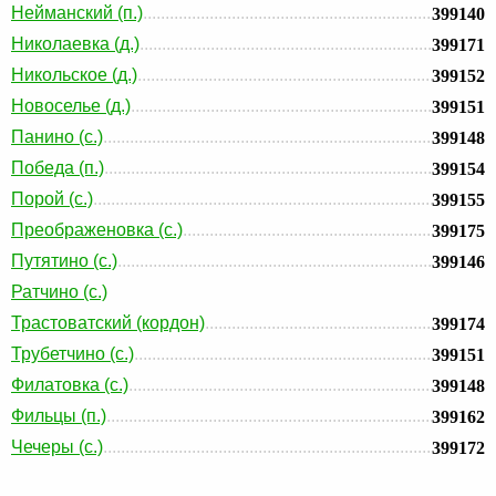
Нейманский (п.)
399140
Николаевка (д.)
399171
Никольское (д.)
399152
Новоселье (д.)
399151
Панино (с.)
399148
Победа (п.)
399154
Порой (с.)
399155
Преображеновка (с.)
399175
Путятино (с.)
399146
Ратчино (с.)
Трастоватский (кордон)
399174
Трубетчино (с.)
399151
Филатовка (с.)
399148
Фильцы (п.)
399162
Чечеры (с.)
399172