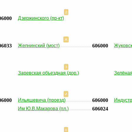
Д
06000
Дзержинского (пр-кт)
Ж
06033
606000
Желнинский (мост)
Жуковск
З
Заревская объездная (дор.)
Зелёная 
И
06000
606000
Ильяшевича (проезд)
Индустр
606024
Им Ю.В.Макарова (пл.)
К