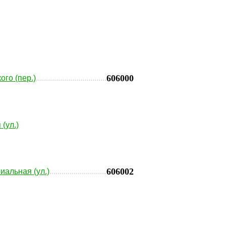
606000
ого (пер.)
(ул.)
606002
иальная (ул.)