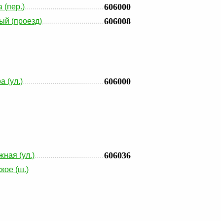
606000
 (пер.)
606008
ый (проезд)
606000
а (ул.)
606036
ная (ул.)
кое (ш.)