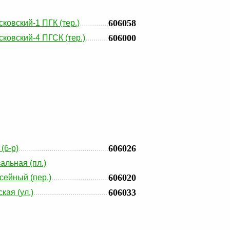
606058
ковский-1 ПГК (тер.)
606000
ковский-4 ПГСК (тер.)
606026
(б-р)
альная (пл.)
606020
ейный (пер.)
606033
кая (ул.)