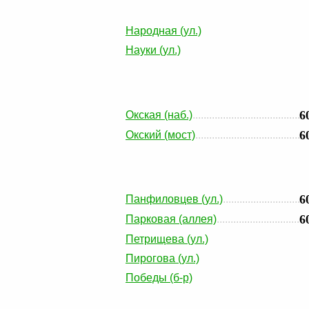
Народная (ул.)
Науки (ул.)
6
Окская (наб.)
6
Окский (мост)
6
Панфиловцев (ул.)
6
Парковая (аллея)
Петрищева (ул.)
Пирогова (ул.)
Победы (б-р)