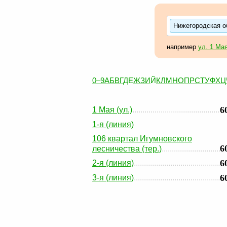
Нижегородская об
например
ул. 1 Мая
0–9
А
Б
В
Г
Д
Е
Ж
З
И
Й
К
Л
М
Н
О
П
Р
С
Т
У
Ф
Х
Ц
6
1 Мая (ул.)
1-я (линия)
106 квартал Игумновского
6
лесничества (тер.)
6
2-я (линия)
6
3-я (линия)