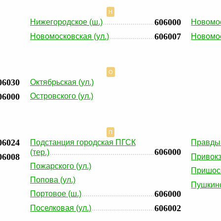
Н
606000
Нижегородское (ш.)
Новомос
606007
Новомосковская (ул.)
Новомос
О
06030
Октябрьская (ул.)
06000
Островского (ул.)
П
06024
Подстанция городская ПГСК
Правды 
606000
(тер.)
06008
Привокз
Пожарского (ул.)
Пришосс
Попова (ул.)
Пушкинс
606000
Портовое (ш.)
606002
Поселковая (ул.)