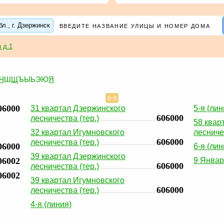
л., г. Дзержинск
 д.1
Ч
Ш
Щ
Ъ
Ы
Ь
Э
Ю
Я
0–9
06000
31 квартал Дзержинского
5-я (лин
606000
лесничества (тер.)
58 квар
32 квартал Игумновского
лесниче
606000
лесничества (тер.)
06000
6-я (лин
39 квартал Дзержинского
06002
9 Января
606000
лесничества (тер.)
06002
39 квартал Игумновского
606000
лесничества (тер.)
4-я (линия)