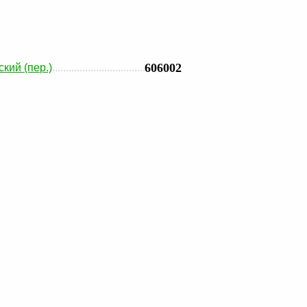
606002
ский (пер.)