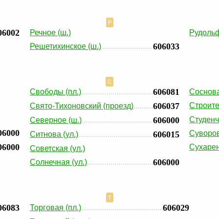
Р
06002
Речное (ш.)
Рудольф
606033
Решетихинское (ш.)
С
606081
Свободы (пл.)
Соснова
606037
Строите
Свято-Тихоновский (проезд)
606000
Студенч
Северное (ш.)
06000
Суворов
606015
Ситнова (ул.)
06000
Сухарен
Советская (ул.)
606000
Солнечная (ул.)
Т
06083
606029
Торговая (пл.)