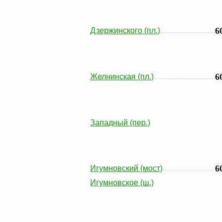
6
Дзержинского (пл.)
6
Желнинская (пл.)
Западный (пер.)
6
Игумновский (мост)
Игумновское (ш.)