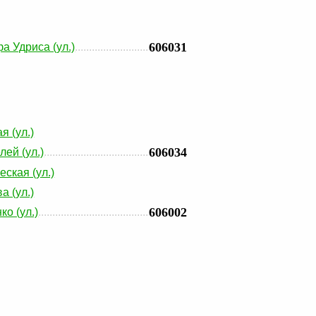
606031
а Удриса (ул.)
я (ул.)
606034
лей (ул.)
еская (ул.)
а (ул.)
606002
ко (ул.)