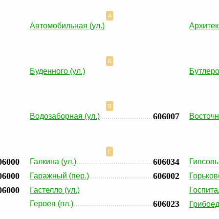
А
Автомобильная (ул.)
Архитек
Б
Буденного (ул.)
Бутлеро
В
606007
Водозаборная (ул.)
Восточн
Г
06000
606034
Галкина (ул.)
Гипсовы
06000
606002
Гаражный (пер.)
Горьковс
06000
Гастелло (ул.)
Госпита
606023
Героев (пл.)
Грибоед