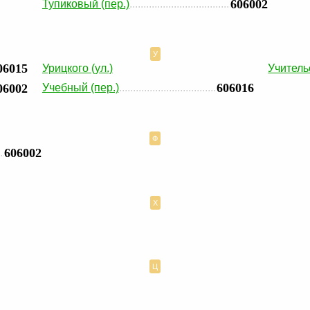
606002
Тупиковый (пер.)
У
06015
Урицкого (ул.)
Учитель
606016
06002
Учебный (пер.)
Ф
606002
Х
Ц