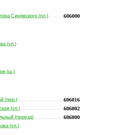
606000
тора Синявского (пл.)
ва (ул.)
ое (ш.)
606016
й (пер.)
606002
кая (ул.)
606000
льный (проезд)
ова (ул.)