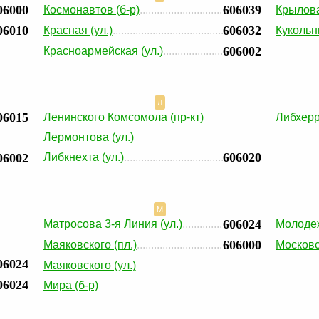
06000
606039
Космонавтов (б-р)
Крылова
06010
606032
Красная (ул.)
Кукольн
606002
Красноармейская (ул.)
Л
06015
Ленинского Комсомола (пр-кт)
Либхерр
Лермонтова (ул.)
606020
06002
Либкнехта (ул.)
М
606024
Матросова 3-я Линия (ул.)
Молодеж
606000
Маяковского (пл.)
Московс
06024
Маяковского (ул.)
06024
Мира (б-р)