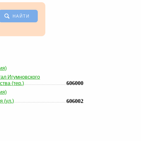
НАЙТИ
ия)
тал Игумновского
606000
ства (тер.)
ия)
606002
 (ул.)