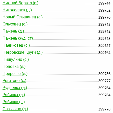
Нижний Воргол (с.)
399744
Николаевка (д.)
399752
Новый Ольшанец (с.)
399776
Ольховец (с.)
399743
Пажень (д.)
399742
Пажень (ж/д_ст)
399743
Паниковец (с.)
399757
Петровские Круги (д.)
399764
Пищулино (с.)
Поповка (д.)
Приречье (д.)
399756
Рогатово (с.)
399777
Рудневка (д.)
399764
Рябинка (д.)
399764
Рябинки (с.)
Сазыкино (д.)
399778