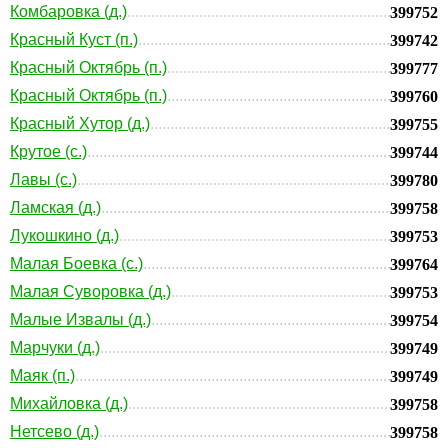
Комбаровка (д.)
399752
Красный Куст (п.)
399742
Красный Октябрь (п.)
399777
Красный Октябрь (п.)
399760
Красный Хутор (д.)
399755
Крутое (с.)
399744
Лавы (с.)
399780
Ламская (д.)
399758
Лукошкино (д.)
399753
Малая Боевка (с.)
399764
Малая Суворовка (д.)
399753
Малые Извалы (д.)
399754
Марчуки (д.)
399749
Маяк (п.)
399749
Михайловка (д.)
399758
Нетсево (д.)
399758