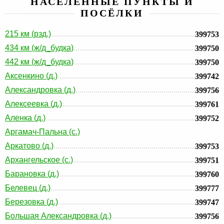
НАСЕЛЕННЫЕ ПУНКТЫ И
ПОСЁЛКИ
215 км (рзд.)
399753
434 км (ж/д_будка)
399750
442 км (ж/д_будка)
399750
Аксенкино (д.)
399742
Александровка (д.)
399756
Алексеевка (д.)
399761
Аленка (д.)
399752
Аргамач-Пальна (с.)
Аркатово (д.)
399753
Архангельское (с.)
399751
Барановка (д.)
399760
Белевец (д.)
399777
Березовка (д.)
399747
Большая Александровка (д.)
399756