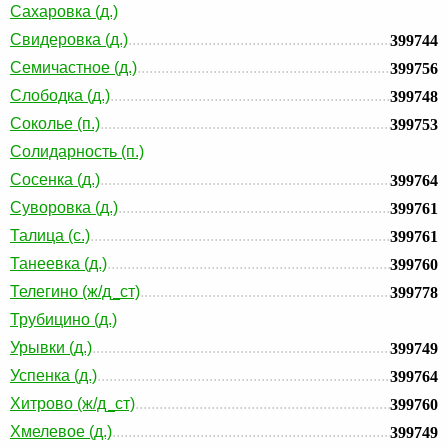
Сахаровка (д.)
Свидеровка (д.)
399744
Семичастное (д.)
399756
Слободка (д.)
399748
Соколье (п.)
399753
Солидарность (п.)
Сосенка (д.)
399764
Суворовка (д.)
399761
Талица (с.)
399761
Танеевка (д.)
399760
Телегино (ж/д_ст)
399778
Трубицино (д.)
Урывки (д.)
399749
Успенка (д.)
399764
Хитрово (ж/д_ст)
399760
Хмелевое (д.)
399749