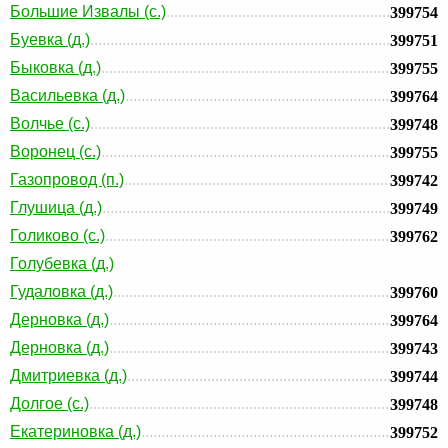
Большие Извалы (с.)
399754
Буевка (д.)
399751
Быковка (д.)
399755
Васильевка (д.)
399764
Волчье (с.)
399748
Воронец (с.)
399755
Газопровод (п.)
399742
Глушица (д.)
399749
Голиково (с.)
399762
Голубевка (д.)
Гудаловка (д.)
399760
Дерновка (д.)
399764
Дерновка (д.)
399743
Дмитриевка (д.)
399744
Долгое (с.)
399748
Екатериновка (д.)
399752