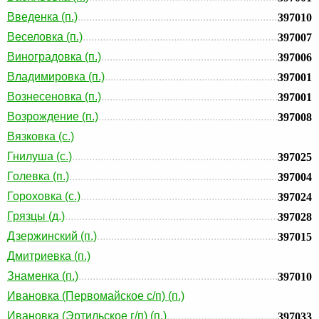
Введенка (п.)
397010
Веселовка (п.)
397007
Виноградовка (п.)
397006
Владимировка (п.)
397001
Вознесеновка (п.)
397001
Возрождение (п.)
397008
Вязковка (с.)
Гнилуша (с.)
397025
Голевка (п.)
397004
Гороховка (с.)
397024
Грязцы (д.)
397028
Дзержинский (п.)
397015
Дмитриевка (п.)
Знаменка (п.)
397010
Ивановка (Первомайское с/п) (п.)
Ивановка (Эртильское г/п) (п.)
397033