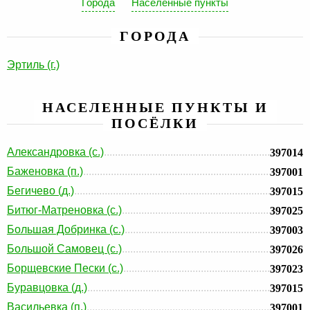
Города
Населенные пункты
ГОРОДА
Эртиль (г.)
НАСЕЛЕННЫЕ ПУНКТЫ И
ПОСЁЛКИ
Александровка (с.)
397014
Баженовка (п.)
397001
Бегичево (д.)
397015
Битюг-Матреновка (с.)
397025
Большая Добринка (с.)
397003
Большой Самовец (с.)
397026
Борщевские Пески (с.)
397023
Буравцовка (д.)
397015
Васильевка (п.)
397001