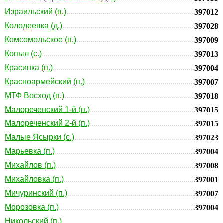
Израильский (п.)
397012
Колодеевка (д.)
397028
Комсомольское (п.)
397009
Копыл (с.)
397013
Красинка (п.)
397004
Красноармейский (п.)
397007
МТФ Восход (п.)
397018
Малореченский 1-й (п.)
397015
Малореченский 2-й (п.)
397015
Малые Ясырки (с.)
397023
Марьевка (п.)
397004
Михайлов (п.)
397008
Михайловка (п.)
397001
Мичуринский (п.)
397007
Морозовка (п.)
397004
Никольский (п.)