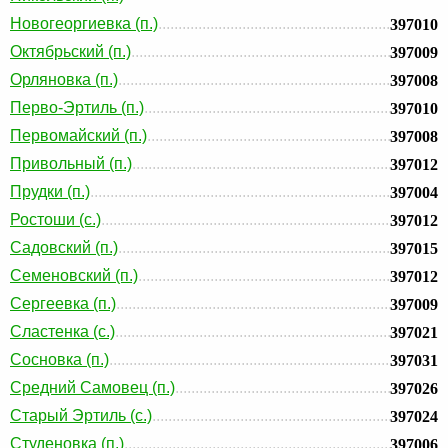
Новогеоргиевка (п.)
397010
Октябрьский (п.)
397009
Орляновка (п.)
397008
Перво-Эртиль (п.)
397010
Первомайский (п.)
397008
Привольный (п.)
397012
Прудки (п.)
397004
Ростоши (с.)
397012
Садовский (п.)
397015
Семеновский (п.)
397012
Сергеевка (п.)
397009
Сластенка (с.)
397021
Сосновка (п.)
397031
Средний Самовец (п.)
397026
Старый Эртиль (с.)
397024
Студеновка (п.)
397006