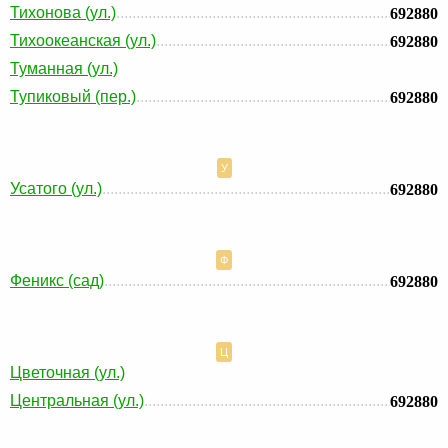
Тихонова (ул.)
692880
Тихоокеанская (ул.)
692880
Туманная (ул.)
Тупиковый (пер.)
692880
У
Усатого (ул.)
692880
Ф
Феникс (сад)
692880
Ц
Цветочная (ул.)
Центральная (ул.)
692880