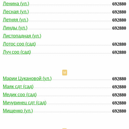
Ленина (ул.)
692880
Лесная (ул.)
692880
Летняя (ул.)
692880
Линды (ул.)
692880
Листопадная (ул.)
Лотос соо (сад)
692880
Луч соо (сад)
692880
М
Марии Цукановой (ул.)
692880
Маяк сдт (сад)
692880
Медик соо (сад)
692880
Мичуринец сдт (сад)
692880
Мищенко (ул.)
692880