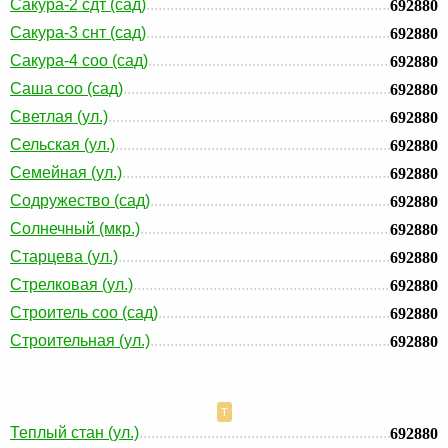
Сакура-2 сдт (сад)
692880
Сакура-3 снт (сад)
692880
Сакура-4 соо (сад)
692880
Саша соо (сад)
692880
Светлая (ул.)
692880
Сельская (ул.)
692880
Семейная (ул.)
692880
Содружество (сад)
692880
Солнечный (мкр.)
692880
Старцева (ул.)
692880
Стрелковая (ул.)
692880
Строитель соо (сад)
692880
Строительная (ул.)
692880
Т
Теплый стан (ул.)
692880