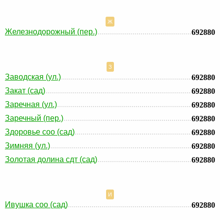
Ж
Железнодорожный (пер.)
692880
З
Заводская (ул.)
692880
Закат (сад)
692880
Заречная (ул.)
692880
Заречный (пер.)
692880
Здоровье соо (сад)
692880
Зимняя (ул.)
692880
Золотая долина сдт (сад)
692880
И
Ивушка соо (сад)
692880