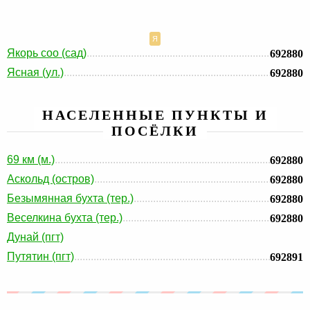
Я
Якорь соо (сад)
692880
Ясная (ул.)
692880
НАСЕЛЕННЫЕ ПУНКТЫ И
ПОСЁЛКИ
69 км (м.)
692880
Аскольд (остров)
692880
Безымянная бухта (тер.)
692880
Веселкина бухта (тер.)
692880
Дунай (пгт)
Путятин (пгт)
692891