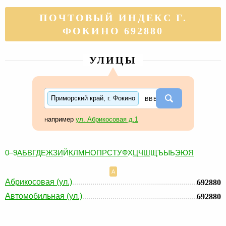
ПОЧТОВЫЙ ИНДЕКС Г.
ФОКИНО 692880
УЛИЦЫ
Приморский край, г. Фокино
например
ул. Абрикосовая д.1
0–9
А
Б
В
Г
Д
Е
Ж
З
И
Й
К
Л
М
Н
О
П
Р
С
Т
У
Ф
Х
Ц
Ч
Ш
Щ
Ъ
Ы
Ь
Э
Ю
Я
А
Абрикосовая (ул.)
692880
Автомобильная (ул.)
692880