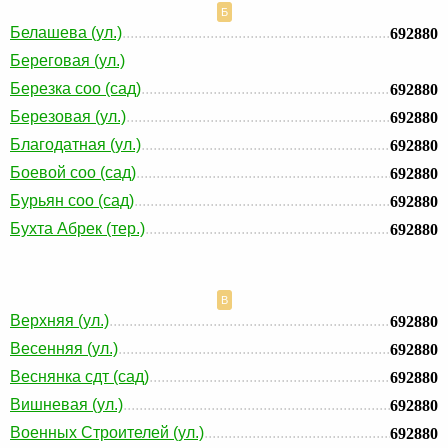
Б
Белашева (ул.)
692880
Береговая (ул.)
Березка соо (сад)
692880
Березовая (ул.)
692880
Благодатная (ул.)
692880
Боевой соо (сад)
692880
Бурьян соо (сад)
692880
Бухта Абрек (тер.)
692880
В
Верхняя (ул.)
692880
Весенняя (ул.)
692880
Веснянка сдт (сад)
692880
Вишневая (ул.)
692880
Военных Строителей (ул.)
692880