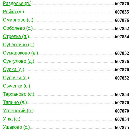
Раздолье (п.)
607870
Ройка (д.)
607855
Смирново (с.)
607876
Соболево (с.)
607852
Стрелка (п.)
607854
Субботино (с.)
Сумароково (д.)
607852
Сунгулово (д.)
607876
Сурки (д.)
607870
Сурочки (с.)
607852
Сыченки (с.)
Тарханово (с.)
607854
Тяпино (д.)
607870
Успенский (п.)
607870
Утка (с.)
607854
Ушаково (с.)
607875