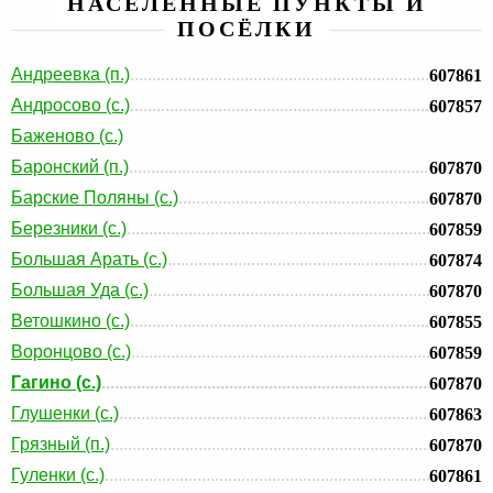
НАСЕЛЕННЫЕ ПУНКТЫ И
ПОСЁЛКИ
Андреевка (п.)
607861
Андросово (с.)
607857
Баженово (с.)
Баронский (п.)
607870
Барские Поляны (с.)
607870
Березники (с.)
607859
Большая Арать (с.)
607874
Большая Уда (с.)
607870
Ветошкино (с.)
607855
Воронцово (с.)
607859
Гагино (с.)
607870
Глушенки (с.)
607863
Грязный (п.)
607870
Гуленки (с.)
607861