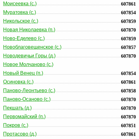
Моисеевка (с.)
607861
Муратовка (с.)
607854
Никольское (с.)
607859
Новая Николаевка (п.)
607870
Ново-Еделево (с.)
607859
Новоблаговещенское (с.)
607857
Новодевичьи Горы (д.)
607870
Новое Молчаново (с.)
Новый Венец (п.)
607854
Осиновка (с.)
607861
Паново-Леонтьево (с.)
607858
Паново-Осаново (с.)
607870
Пекшать (д.)
607870
Первомайский (п.)
607870
Покров (с.)
607851
Протасово (д.)
607861