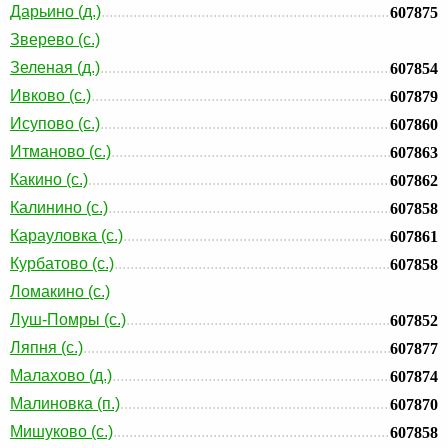
Дарьино (д.)
607875
Зверево (с.)
Зеленая (д.)
607854
Ивково (с.)
607879
Исупово (с.)
607860
Итманово (с.)
607863
Какино (с.)
607862
Калинино (с.)
607858
Карауловка (с.)
607861
Курбатово (с.)
607858
Ломакино (с.)
Луш-Помры (с.)
607852
Ляпня (с.)
607877
Малахово (д.)
607874
Малиновка (п.)
607870
Мишуково (с.)
607858