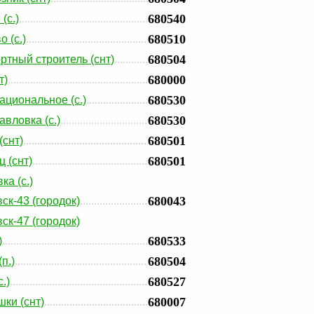
680540
(с.)
680510
 (с.)
680504
ртный строитель (снт)
680000
т)
680530
ациональное (с.)
680530
авловка (с.)
680501
(снт)
680501
ц (снт)
ка (с.)
680043
ск-43 (городок)
ск-47 (городок)
680533
)
680504
п.)
680527
.)
680007
ки (снт)