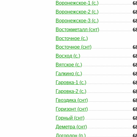
6
Воронежское-1 (с.)
6
Воронежское-2 (с.)
6
Воронежское-3 (с.)
6
Востокметалл (снт)
Восточное (с.)
6
Восточное (снт)
6
Восход (с.)
6
Вятское (с.)
6
Галкино (с.)
6
Гаровка-1 (с.)
6
Гаровка-2 (с.)
6
Гвоздика (снт)
6
Горизонт (снт)
6
Горный (снт)
6
Деметра (снт)
6
Догордон (п.)