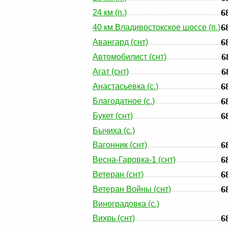
6
24 км (п.)
6
40 км Владивостокское шоссе (п.)
6
Авангард (снт)
6
Автомобилист (снт)
6
Агат (снт)
6
Анастасьевка (с.)
6
Благодатное (с.)
6
Букет (снт)
Бычиха (с.)
6
Вагонник (снт)
6
Весна-Гаровка-1 (снт)
6
Ветеран (снт)
6
Ветеран Войны (снт)
Виноградовка (с.)
6
Вихрь (снт)