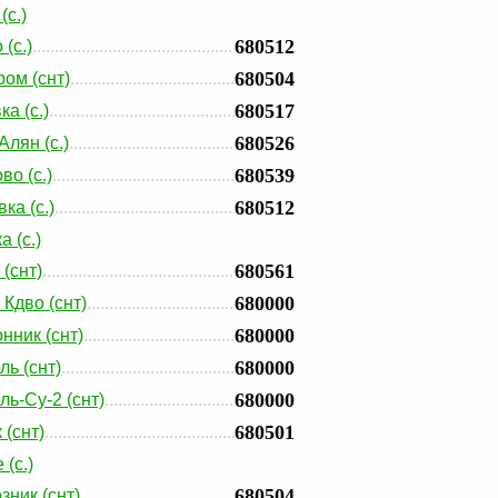
(с.)
680512
(с.)
680504
ом (снт)
680517
а (с.)
680526
Алян (с.)
680539
во (с.)
680512
ка (с.)
 (с.)
680561
 (снт)
680000
 Кдво (снт)
680000
нник (снт)
680000
ль (снт)
680000
ль-Су-2 (снт)
680501
 (снт)
(с.)
680504
зник (снт)