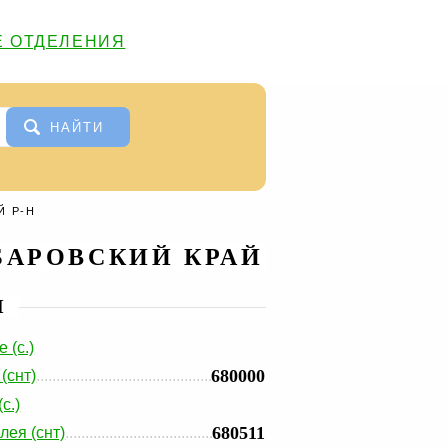
 ОТДЕЛЕНИЯ
НАЙТИ
Й Р-Н
БАРОВСКИЙ КРАЙ
И
 (с.)
680000
(снт)
с.)
680511
лея (снт)