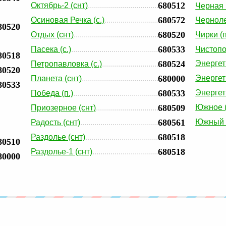
680512
Октябрь-2 (снт)
Черная Р
680572
Осиновая Речка (с.)
Черноле
80520
680520
Отдых (снт)
Чирки (п
680533
Пасека (с.)
Чистопо
80518
680524
Энергет
Петропавловка (с.)
80520
680000
Энергети
Планета (снт)
80533
680533
Энергети
Победа (п.)
680509
Южное (
Приозерное (снт)
680561
Южный (
Радость (снт)
680518
Раздолье (снт)
80510
680518
Раздолье-1 (снт)
80000