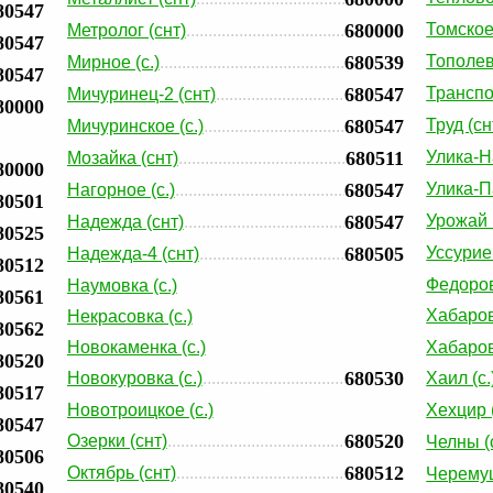
80547
680000
Томское 
Метролог (снт)
80547
680539
Тополево
Мирное (с.)
80547
680547
Транспо
Мичуринец-2 (снт)
80000
680547
Труд (сн
Мичуринское (с.)
680511
Улика-Н
Мозайка (снт)
80000
680547
Улика-П
Нагорное (с.)
80501
680547
Урожай 
Надежда (снт)
80525
680505
Уссурие
Надежда-4 (снт)
80512
Федоров
Наумовка (с.)
80561
Хабаров
Некрасовка (с.)
80562
Новокаменка (с.)
Хабаров
80520
680530
Новокуровка (с.)
Хаил (с.
80517
Новотроицкое (с.)
Хехцир (
80547
680520
Озерки (снт)
Челны (с
80506
680512
Октябрь (снт)
Черемуш
80540