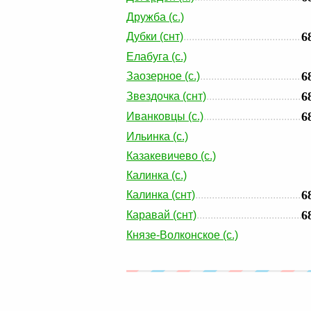
Дружба (с.)
6
Дубки (снт)
Елабуга (с.)
6
Заозерное (с.)
6
Звездочка (снт)
6
Иванковцы (с.)
Ильинка (с.)
Казакевичево (с.)
Калинка (с.)
6
Калинка (снт)
6
Каравай (снт)
Князе-Волконское (с.)