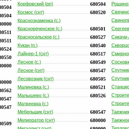
680504
Корфовский (рп)
Рощино 
80504
680520
Свечино 
Космос (снт)
80504
Свинопр
Краснознаменка (с.)
80000
680501
Краснореченское (с.)
Сергеевк
80511
680527
Красносельское (с.)
Сикачи-
80511
680540
Кукан (п.)
Скворцо
80524
680517
Лайнер-1 (снт)
Смирнов
80550
680549
Лесное (с.)
Сосновка
80000
680547
Спутник
Лесное (снт)
680505
Спутник
Лесовозник (снт)
80000
680521
Станцио
Малиновка (с.)
80562
680526
Строите
Малышево (с.)
80547
Строите
Матвеевка (с.)
80547
680547
Мебельщик (снт)
Таежник
680000
Мелиоратор (снт)
Таежное 
80509
680000
Теплово
Металлист (снт)