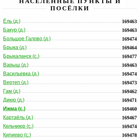
НАСЕЛЕННЫЕ ПУНКТЫ И
ПОСЁЛКИ
Ёль (д.)
169463
Бакур (д.)
169463
Большое Галово (д.)
169474
Брыка (д.)
169464
Брыкаланск (с.)
169477
Варыш (д.)
169463
Васильевка (д.)
169474
Вертеп (д.)
169473
Гам (д.)
169462
Диюр (д.)
169471
Ижма (с.)
169460
Картаёль (д.)
169467
Кельчиюр (с.)
169474
Кипиево (с.)
169478