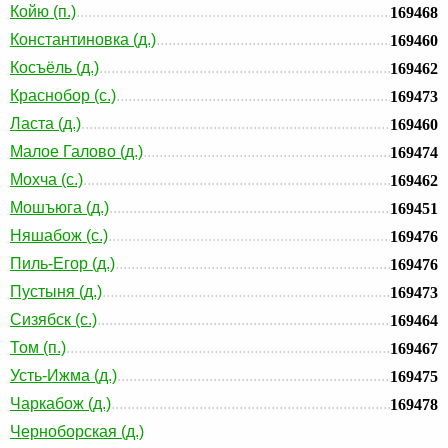
Койю (п.)
169468
Константиновка (д.)
169460
Косъёль (д.)
169462
Краснобор (с.)
169473
Ласта (д.)
169460
Малое Галово (д.)
169474
Мохча (с.)
169462
Мошъюга (д.)
169451
Няшабож (с.)
169476
Пиль-Егор (д.)
169476
Пустыня (д.)
169473
Сизябск (с.)
169464
Том (п.)
169467
Усть-Ижма (д.)
169475
Чаркабож (д.)
169478
Черноборская (д.)