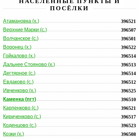
НАСЕЛЕННЫЕ ПУНКТЫ И
ПОСЁЛКИ
Атамановка (х.)
396521
Верхние Марки (с.)
396507
Волчанское (с.)
396501
Воронец (х.)
396522
Гойкалово (х.)
396514
Дальнее Стояново (х.)
396513
Дегтярное (с.)
396514
Евдаково (с.)
396512
Ивченково (х.)
396525
Каменка (пгт)
396510
Карпенково (с.)
396521
Кириченково (с.)
396517
Коденцово (с.)
396523
Козки (х.)
396508