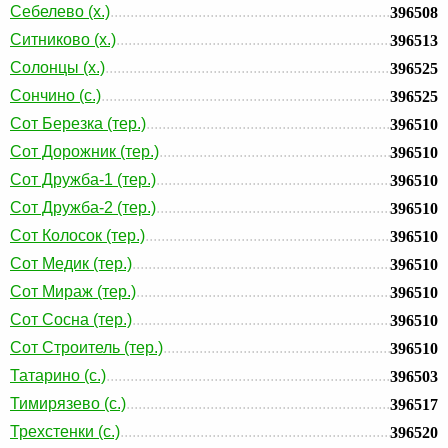
Себелево (х.)
396508
Ситниково (х.)
396513
Солонцы (х.)
396525
Сончино (с.)
396525
Сот Березка (тер.)
396510
Сот Дорожник (тер.)
396510
Сот Дружба-1 (тер.)
396510
Сот Дружба-2 (тер.)
396510
Сот Колосок (тер.)
396510
Сот Медик (тер.)
396510
Сот Мираж (тер.)
396510
Сот Сосна (тер.)
396510
Сот Строитель (тер.)
396510
Татарино (с.)
396503
Тимирязево (с.)
396517
Трехстенки (с.)
396520