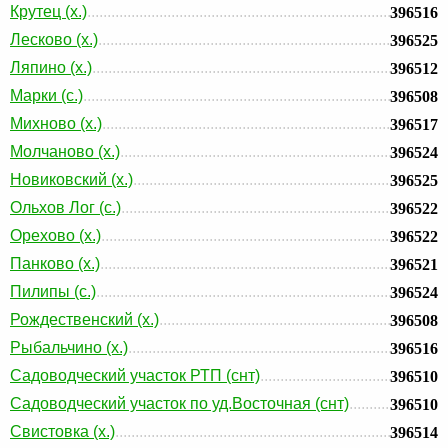
Крутец (х.)
396516
Лесково (х.)
396525
Ляпино (х.)
396512
Марки (с.)
396508
Михново (х.)
396517
Молчаново (х.)
396524
Новиковский (х.)
396525
Ольхов Лог (с.)
396522
Орехово (х.)
396522
Панково (х.)
396521
Пилипы (с.)
396524
Рождественский (х.)
396508
Рыбальчино (х.)
396516
Садоводческий участок РТП (снт)
396510
Садоводческий участок по уд.Восточная (снт)
396510
Свистовка (х.)
396514