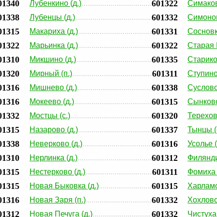
01340
601322
Лубенкино (д.)
Симаков
01338
601332
Лубенцы (д.)
Симонов
01315
601331
Макариха (д.)
Сосновк
01322
601322
Марьинка (д.)
Старая 
01310
601335
Микшино (д.)
Старико
01320
601311
Мирный (п.)
Ступино 
01316
601338
Мишнево (д.)
Суслово 
01316
601315
Мокеево (д.)
Сынково
01332
601320
Мостцы (с.)
Терехов
01315
601337
Назарово (д.)
Тынцы (
01338
601316
Неверково (д.)
Усолье (
01310
601312
Нерлинка (д.)
Филянди
01315
601311
Нестерково (д.)
Фомиха 
01315
601315
Новая Быковка (д.)
Харламо
01316
601332
Новая Заря (п.)
Хохлово 
01312
601332
Новая Печуга (д.)
Чистуха 