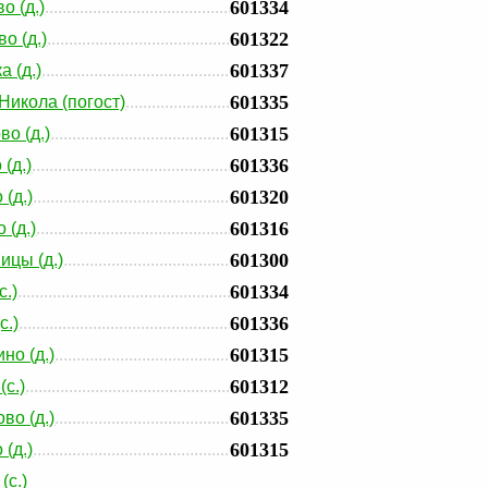
601334
о (д.)
601322
о (д.)
601337
а (д.)
601335
Никола (погост)
601315
во (д.)
601336
(д.)
601320
(д.)
601316
 (д.)
601300
ицы (д.)
601334
с.)
601336
с.)
601315
но (д.)
601312
(с.)
601335
во (д.)
601315
(д.)
(с.)