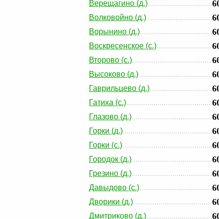
6
Верещагино (д.)
6
Волковойно (д.)
6
Ворынино (д.)
6
Воскресенское (с.)
6
Второво (с.)
6
Высоково (д.)
6
Гаврильцево (д.)
6
Гатиха (с.)
6
Глазово (д.)
6
Горки (д.)
6
Горки (с.)
6
Городок (д.)
6
Грезино (д.)
6
Давыдово (с.)
6
Дворики (д.)
6
Дмитриково (д.)