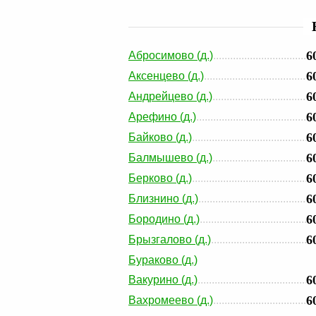
6
Абросимово (д.)
6
Аксенцево (д.)
6
Андрейцево (д.)
6
Арефино (д.)
6
Байково (д.)
6
Балмышево (д.)
6
Берково (д.)
6
Близнино (д.)
6
Бородино (д.)
6
Брызгалово (д.)
Бураково (д.)
6
Вакурино (д.)
6
Вахромеево (д.)