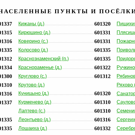
НАСЕЛЕННЫЕ ПУНКТЫ И ПОСЁЛК
01337
601320
Кижаны (д.)
Пищихин
01315
601331
Кирюшино (д.)
Плясицы
01316
601331
Коверино (с.)
Пожарни
01335
601335
Колосово (д.)
Приволь
01312
601335
Краснознаменский (п.)
Придоро
01334
601322
Краснораменье (д.)
Ручкино 
01300
601312
Круглово (с.)
Рябинов
01310
Крутово (д.)
Ряхово (
601320
01316
Куницыно (д.)
Санатор
601310
01337
Курменево (д.)
Саулово
601310
Лаптево (с.)
Семениг
01335
601316
Леонтьево (д.)
Сергеиха
01335
601332
Лошаиха (д.)
Серебро