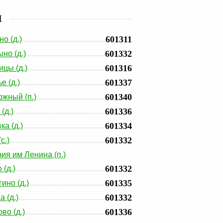
И
601311
о (д.)
601332
но (д.)
601316
цы (д.)
601337
е (д.)
601340
жный (п.)
601336
(д.)
601334
ка (д.)
601332
с.)
ия им Ленина (п.)
601332
 (д.)
601335
ино (д.)
601332
 (д.)
601336
во (д.)