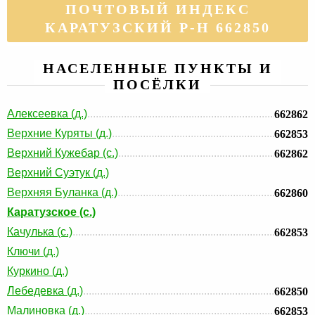
ПОЧТОВЫЙ ИНДЕКС
КАРАТУЗСКИЙ Р-Н 662850
НАСЕЛЕННЫЕ ПУНКТЫ И
ПОСЁЛКИ
Алексеевка (д.)
662862
Верхние Куряты (д.)
662853
Верхний Кужебар (с.)
662862
Верхний Суэтук (д.)
Верхняя Буланка (д.)
662860
Каратузское (с.)
Качулька (с.)
662853
Ключи (д.)
Куркино (д.)
Лебедевка (д.)
662850
Малиновка (д.)
662853