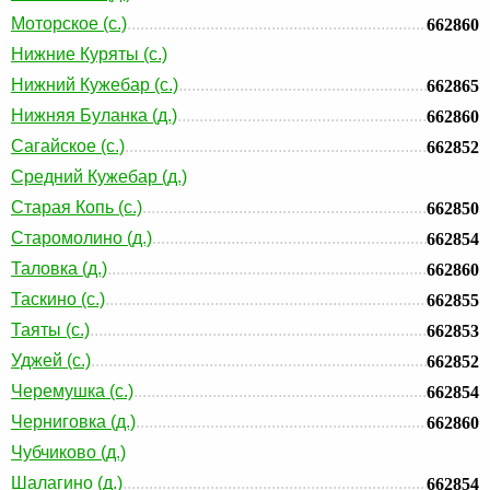
Моторское (с.)
662860
Нижние Куряты (с.)
Нижний Кужебар (с.)
662865
Нижняя Буланка (д.)
662860
Сагайское (с.)
662852
Средний Кужебар (д.)
Старая Копь (с.)
662850
Старомолино (д.)
662854
Таловка (д.)
662860
Таскино (с.)
662855
Таяты (с.)
662853
Уджей (с.)
662852
Черемушка (с.)
662854
Черниговка (д.)
662860
Чубчиково (д.)
Шалагино (д.)
662854