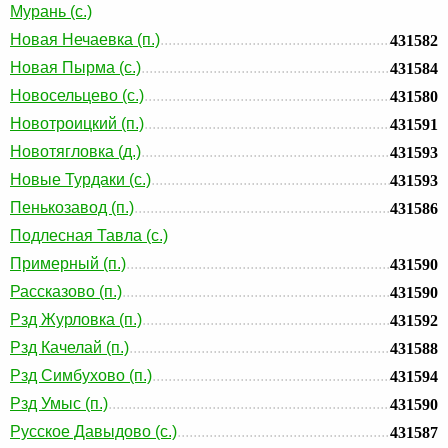
Мурань (с.)
Новая Нечаевка (п.)
431582
Новая Пырма (с.)
431584
Новосельцево (с.)
431580
Новотроицкий (п.)
431591
Новотягловка (д.)
431593
Новые Турдаки (с.)
431593
Пенькозавод (п.)
431586
Подлесная Тавла (с.)
Примерный (п.)
431590
Рассказово (п.)
431590
Рзд Журловка (п.)
431592
Рзд Качелай (п.)
431588
Рзд Симбухово (п.)
431594
Рзд Умыс (п.)
431590
Русское Давыдово (с.)
431587