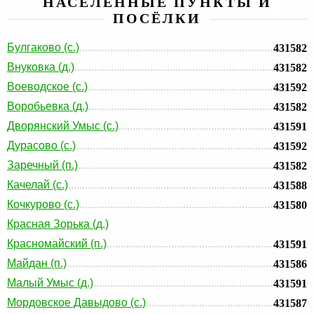
НАСЕЛЕННЫЕ ПУНКТЫ И
ПОСЁЛКИ
Булгаково (с.)
431582
Внуковка (д.)
431582
Воеводское (с.)
431592
Воробьевка (д.)
431582
Дворянский Умыс (с.)
431591
Дурасово (с.)
431592
Заречный (п.)
431582
Качелай (с.)
431588
Кочкурово (с.)
431580
Красная Зорька (д.)
Красномайский (п.)
431591
Майдан (п.)
431586
Малый Умыс (д.)
431591
Мордовское Давыдово (с.)
431587