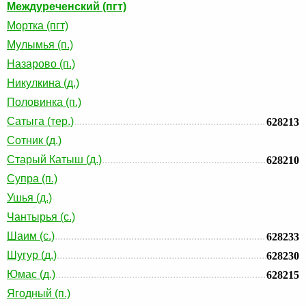
Междуреченский (пгт)
Мортка (пгт)
Мулымья (п.)
Назарово (п.)
Никулкина (д.)
Половинка (п.)
Сатыга (тер.)
628213
Сотник (д.)
Старый Катыш (д.)
628210
Супра (п.)
Ушья (д.)
Чантырья (с.)
Шаим (с.)
628233
Шугур (д.)
628230
Юмас (д.)
628215
Ягодный (п.)