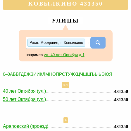
КОВЫЛКИНО 431350
УЛИЦЫ
Респ. Мордовия, г. Ковылкино
например
ул. 40 лет Октября д.1
0–9
А
Б
В
Г
Д
Е
Ж
З
И
Й
К
Л
М
Н
О
П
Р
С
Т
У
Ф
Х
Ц
Ч
Ш
Щ
Ъ
Ы
Ь
Э
Ю
Я
0–9
40 лет Октября (ул.)
431350
50 лет Октября (ул.)
431350
А
Араповский (проезд)
431350