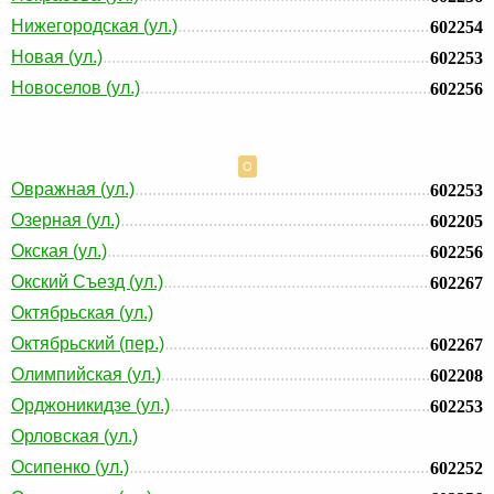
Нижегородская (ул.)
602254
Новая (ул.)
602253
Новоселов (ул.)
602256
О
Овражная (ул.)
602253
Озерная (ул.)
602205
Окская (ул.)
602256
Окский Съезд (ул.)
602267
Октябрьская (ул.)
Октябрьский (пер.)
602267
Олимпийская (ул.)
602208
Орджоникидзе (ул.)
602253
Орловская (ул.)
Осипенко (ул.)
602252