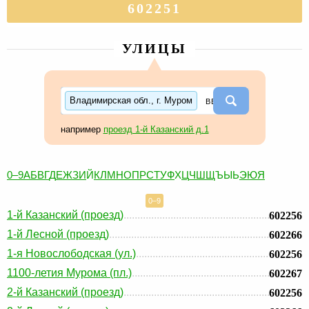
602251
УЛИЦЫ
Владимирская обл., г. Муром
например
проезд 1-й Казанский д.1
0–9
А
Б
В
Г
Д
Е
Ж
З
И
Й
К
Л
М
Н
О
П
Р
С
Т
У
Ф
Х
Ц
Ч
Ш
Щ
Ъ
Ы
Ь
Э
Ю
Я
0–9
1-й Казанский (проезд)
602256
1-й Лесной (проезд)
602266
1-я Новослободская (ул.)
602256
1100-летия Мурома (пл.)
602267
2-й Казанский (проезд)
602256