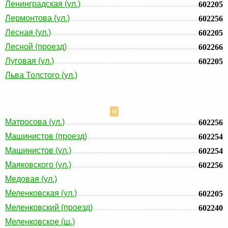
Ленинградская (ул.)
602205
Лермонтова (ул.)
602256
Лесная (ул.)
602205
Лесной (проезд)
602266
Луговая (ул.)
602205
Льва Толстого (ул.)
М
Матросова (ул.)
602256
Машинистов (проезд)
602254
Машинистов (ул.)
602254
Маяковского (ул.)
602256
Медовая (ул.)
Меленковская (ул.)
602205
Меленковский (проезд)
602240
Меленковское (ш.)