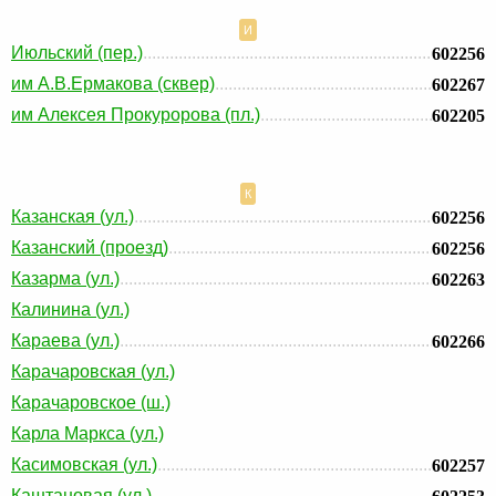
И
Июльский (пер.)
602256
им А.В.Ермакова (сквер)
602267
им Алексея Прокуророва (пл.)
602205
К
Казанская (ул.)
602256
Казанский (проезд)
602256
Казарма (ул.)
602263
Калинина (ул.)
Караева (ул.)
602266
Карачаровская (ул.)
Карачаровское (ш.)
Карла Маркса (ул.)
Касимовская (ул.)
602257
Каштановая (ул.)