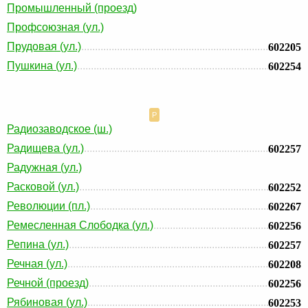
Промышленный (проезд)
Профсоюзная (ул.)
Прудовая (ул.)
602205
Пушкина (ул.)
602254
Р
Радиозаводское (ш.)
Радищева (ул.)
602257
Радужная (ул.)
Расковой (ул.)
602252
Революции (пл.)
602267
Ремесленная Слободка (ул.)
602256
Репина (ул.)
602257
Речная (ул.)
602208
Речной (проезд)
602256
Рябиновая (ул.)
602253