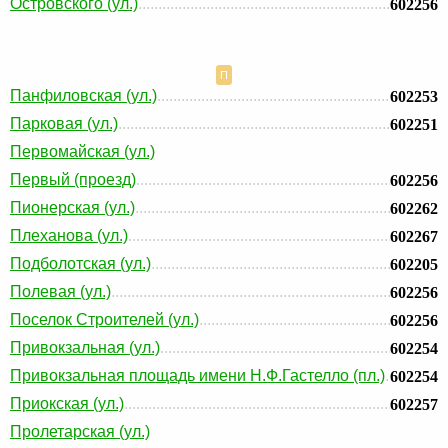
Островского (ул.)
602256
П
Панфиловская (ул.)
602253
Парковая (ул.)
602251
Первомайская (ул.)
Первый (проезд)
602256
Пионерская (ул.)
602262
Плеханова (ул.)
602267
Подболотская (ул.)
602205
Полевая (ул.)
602256
Поселок Строителей (ул.)
602256
Привокзальная (ул.)
602254
Привокзальная площадь имени Н.Ф.Гастелло (пл.)
602254
Приокская (ул.)
602257
Пролетарская (ул.)