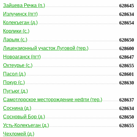
Зайцева Речка (п.)
628645
Излучинск (пгт)
628634
Колекъеган (д.)
628654
Корлики (с.)
Ларьяк (с.)
628650
Лицензионный участок Луговой (тер.)
628600
Новоаганск (пгт)
628647
Охтеурье (с.)
628655
Пасол (д.)
628601
Покур (с.)
628630
Пугъюг (д.)
Самотлорское месторождение нефти (тер.)
628637
Соснина (д.)
628634
Сосновый Бор (д.)
628650
Усть-Колекъеган (д.)
628655
Чехломей (д.)