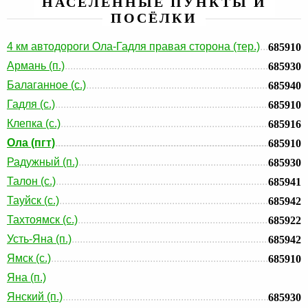
НАСЕЛЕННЫЕ ПУНКТЫ И
ПОСЁЛКИ
4 км автодороги Ола-Гадля правая сторона (тер.)
685910
Армань (п.)
685930
Балаганное (с.)
685940
Гадля (с.)
685910
Клепка (с.)
685916
Ола (пгт)
685910
Радужный (п.)
685930
Талон (с.)
685941
Тауйск (с.)
685942
Тахтоямск (с.)
685922
Усть-Яна (п.)
685942
Ямск (с.)
685910
Яна (п.)
Янский (п.)
685930