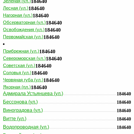
Зеленая (ул.)
184640
Лесная (ул.)
184640
Нагорная (ул.)
184640
Обсерваторная (ул.)
184640
Освобождения (ул.)
184640
Первомайская (ул.)
184640
Прибрежная (ул.)
184640
Североморская (ул.)
184640
Советская (ул.)
184640
Соловья (ул.)
184640
Червяная губа (ул.)
184640
Якорная (пл.)
184640
Адмирала Устьянцева (ул.)
184640
Бессонова (ул.)
184640
Виноградова (ул.)
184640
Витте (ул.)
184640
Водопроводная (ул.)
184640