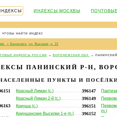
ИНДЕКСЫ
ИНДЕКСЫ МОСКВЫ
ПОЧТОВЫЕ
бл., г. Белогорск, ул. Высокая, д. 22
ТОВЫЕ ИНДЕКСЫ РОССИИ
→
ВОРОНЕЖСКАЯ ОБЛ.
→
ПАНИНСКИЙ
ЕКСЫ ПАНИНСКИЙ Р-Н, ВОР
НАСЕЛЕННЫЕ ПУНКТЫ И ПОСЁЛК
96151
396147
Красный Лиман (с.)
Партизан
396149
Красный Лиман 2-й (с.)
Первома
96163
396151
Первома
Криуша (с.)
(п.)
396152
Криушанские Выселки 1-е (п.)