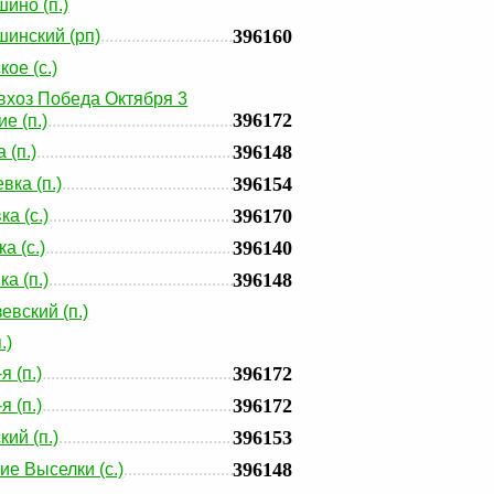
ино (п.)
396160
инский (рп)
ое (с.)
хоз Победа Октября 3
396172
е (п.)
396148
 (п.)
396154
вка (п.)
396170
а (с.)
396140
а (с.)
396148
а (п.)
евский (п.)
.)
396172
я (п.)
396172
я (п.)
396153
кий (п.)
396148
ие Выселки (с.)