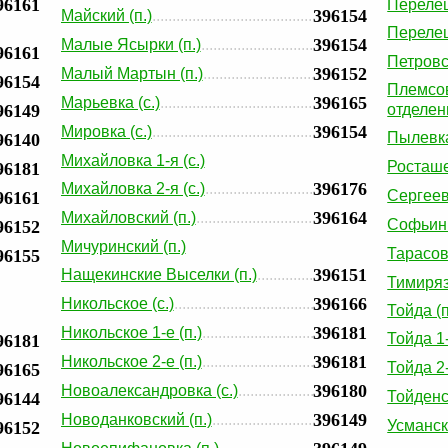
96161
Перелеш
396154
Майский (п.)
Перелеш
396154
Малые Ясырки (п.)
96161
Петровск
396152
Малый Мартын (п.)
96154
Племсов
396165
Марьевка (с.)
96149
отделени
396154
Мировка (с.)
Пылевка
96140
Михайловка 1-я (с.)
Росташе
96181
396176
Михайловка 2-я (с.)
Сергеевк
96161
396164
Михайловский (п.)
Софьинк
96152
Мичуринский (п.)
Тарасовк
96155
396151
Нащекинские Выселки (п.)
Тимиряз
396166
Никольское (с.)
Тойда (п
396181
Никольское 1-е (п.)
Тойда 1-
96181
396181
Никольское 2-е (п.)
Тойда 2-
96165
396180
Новоалександровка (с.)
Тойденс
96144
396149
Новоданковский (п.)
Усманск
96152