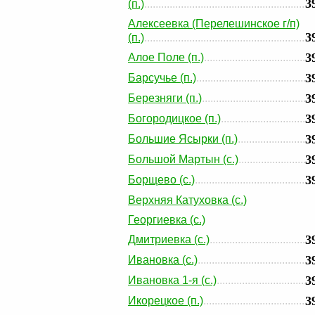
3
(п.)
Алексеевка (Перелешинское г/п)
3
(п.)
3
Алое Поле (п.)
3
Барсучье (п.)
3
Березняги (п.)
3
Богородицкое (п.)
3
Большие Ясырки (п.)
3
Большой Мартын (с.)
3
Борщево (с.)
Верхняя Катуховка (с.)
Георгиевка (с.)
3
Дмитриевка (с.)
3
Ивановка (с.)
3
Ивановка 1-я (с.)
3
Икорецкое (п.)