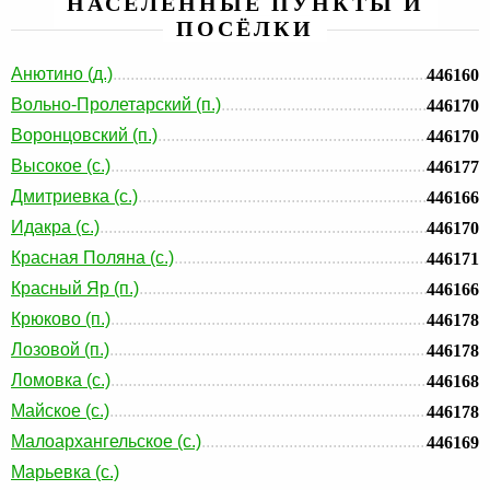
НАСЕЛЕННЫЕ ПУНКТЫ И
ПОСЁЛКИ
Анютино (д.)
446160
Вольно-Пролетарский (п.)
446170
Воронцовский (п.)
446170
Высокое (с.)
446177
Дмитриевка (с.)
446166
Идакра (с.)
446170
Красная Поляна (с.)
446171
Красный Яр (п.)
446166
Крюково (п.)
446178
Лозовой (п.)
446178
Ломовка (с.)
446168
Майское (с.)
446178
Малоархангельское (с.)
446169
Марьевка (с.)