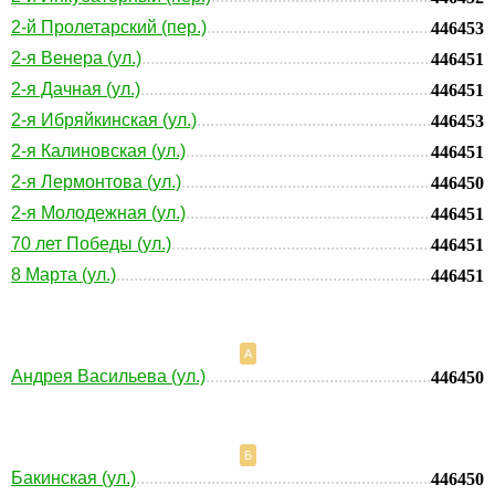
2-й Пролетарский (пер.)
446453
2-я Венера (ул.)
446451
2-я Дачная (ул.)
446451
2-я Ибряйкинская (ул.)
446453
2-я Калиновская (ул.)
446451
2-я Лермонтова (ул.)
446450
2-я Молодежная (ул.)
446451
70 лет Победы (ул.)
446451
8 Марта (ул.)
446451
А
Андрея Васильева (ул.)
446450
Б
Бакинская (ул.)
446450