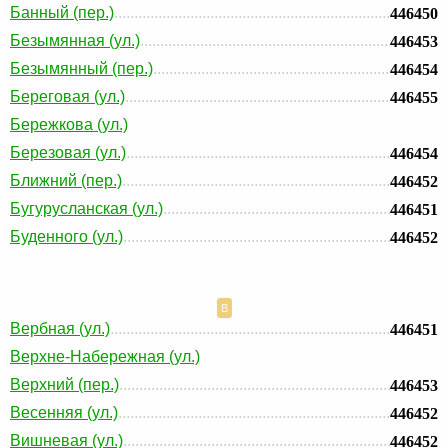
Банный (пер.)
446450
Безымянная (ул.)
446453
Безымянный (пер.)
446454
Береговая (ул.)
446455
Бережкова (ул.)
Березовая (ул.)
446454
Ближний (пер.)
446452
Бугурусланская (ул.)
446451
Буденного (ул.)
446452
В
Вербная (ул.)
446451
Верхне-Набережная (ул.)
Верхний (пер.)
446453
Весенняя (ул.)
446452
Вишневая (ул.)
446452