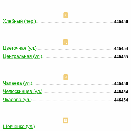
Х
Хлебный (пер.)
446450
Ц
Цветочная (ул.)
446454
Центральная (ул.)
446455
Ч
Чапаева (ул.)
446450
Челюскинцев (ул.)
446454
Чкалова (ул.)
446454
Ш
Шевченко (ул.)