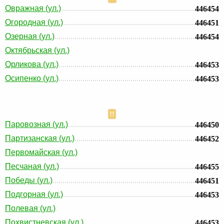
Овражная (ул.)
446454
Огородная (ул.)
446451
Озерная (ул.)
446454
Октябрьская (ул.)
Орликова (ул.)
446453
Осипенко (ул.)
446453
П
Паровозная (ул.)
446450
Партизанская (ул.)
446452
Первомайская (ул.)
Песчаная (ул.)
446455
Победы (ул.)
446451
Подгорная (ул.)
446453
Полевая (ул.)
Похвистневская (ул.)
446453