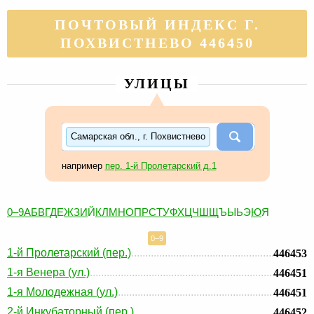
ПОЧТОВЫЙ ИНДЕКС Г.
ПОХВИСТНЕВО 446450
УЛИЦЫ
Самарская обл., г. Похвистнево
например
пер. 1-й Пролетарский д.1
0–9
А
Б
В
Г
Д
Е
Ж
З
И
Й
К
Л
М
Н
О
П
Р
С
Т
У
Ф
Х
Ц
Ч
Ш
Щ
Ъ
Ы
Ь
Э
Ю
Я
0–9
1-й Пролетарский (пер.)
446453
1-я Венера (ул.)
446451
1-я Молодежная (ул.)
446451
2-й Инкубаторный (пер.)
446452