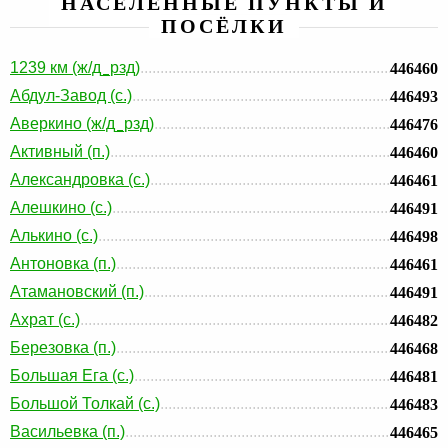
НАСЕЛЕННЫЕ ПУНКТЫ И
ПОСЁЛКИ
1239 км (ж/д_рзд)
446460
Абдул-Завод (с.)
446493
Аверкино (ж/д_рзд)
446476
Активный (п.)
446460
Александровка (с.)
446461
Алешкино (с.)
446491
Алькино (с.)
446498
Антоновка (п.)
446461
Атамановский (п.)
446491
Ахрат (с.)
446482
Березовка (п.)
446468
Большая Ега (с.)
446481
Большой Толкай (с.)
446483
Васильевка (п.)
446465