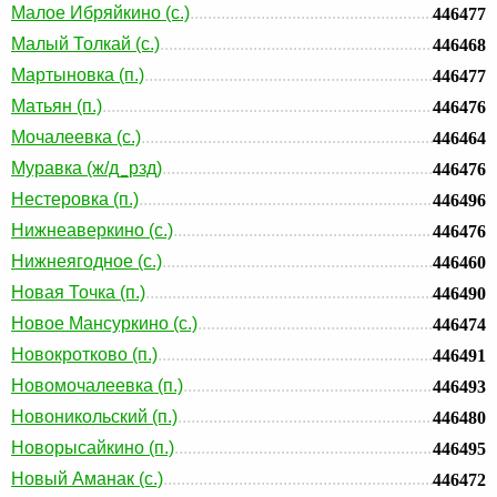
Малое Ибряйкино (с.)
446477
Малый Толкай (с.)
446468
Мартыновка (п.)
446477
Матьян (п.)
446476
Мочалеевка (с.)
446464
Муравка (ж/д_рзд)
446476
Нестеровка (п.)
446496
Нижнеаверкино (с.)
446476
Нижнеягодное (с.)
446460
Новая Точка (п.)
446490
Новое Мансуркино (с.)
446474
Новокротково (п.)
446491
Новомочалеевка (п.)
446493
Новоникольский (п.)
446480
Новорысайкино (п.)
446495
Новый Аманак (с.)
446472