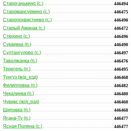
Староганькино (с.)
446494
Старомансуркино (с.)
446475
Старопохвистнево (с.)
446490
Старый Аманак (с.)
446472
Стюхино (с.)
446496
Сукаевка (п.)
446490
Султангулово (с.)
446497
Таволжанка (п.)
446476
Терегель (п.)
446495
Тунгуз (ж/д_рзд)
446468
Филипповка (п.)
446482
Чекалинка (п.)
446480
Чувикс (ж/д_рзд)
446460
Шиповка (п.)
446468
Ягана-Ту (п.)
446477
Ясная Поляна (с.)
446477