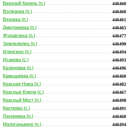
Верхний Кинель (п.)
446460
Волжанка (п.)
446460
Вязовка (п.)
446461
Дмитриевка (п.)
446465
Журавлиха (п.)
446477
Земледелец (п.)
446490
Илингино (п.)
446494
Исаково (с.)
446493
Калиновка (п.)
446496
Камышевка (п.)
446460
Красная Нива (п.)
446482
Красные Ключи (с.)
446467
Красный Мост (п.)
446498
Кротково (с.)
446491
Лагеревка (п.)
446460
Малоганькино (п.)
446494