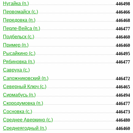
Нугайка (п.)
446498
Первомайск (с.)
446466
Передовка (п.)
446468
Перле-Вейса (п.)
446477
Подбельск (с.)
446460
Пример (п.)
446460
Рысайкино (с.)
446495
Рябиновка (п.)
446477
Савруха (с.)
Сапожниковский (п.)
446472
Северный Ключ (с.)
446465
Сирмабусь (п.)
446494
Скородумовка (п.)
446477
Сосновка (с.)
446473
Среднее Аверкино (с.)
446480
Среднеягодный (п.)
446460