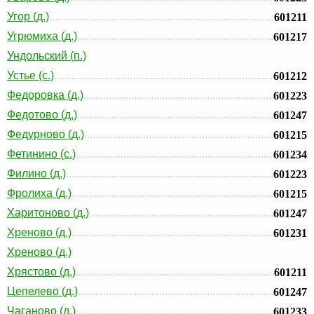
Угор (д.)
601211
Угрюмиха (д.)
601217
Ундольский (п.)
Устье (с.)
601212
Федоровка (д.)
601223
Федотово (д.)
601247
Федурново (д.)
601215
Фетинино (с.)
601234
Филино (д.)
601223
Фролиха (д.)
601215
Харитоново (д.)
601247
Хреново (д.)
601231
Хреново (д.)
Хрястово (д.)
601211
Цепелево (д.)
601247
Чаганово (д.)
601233