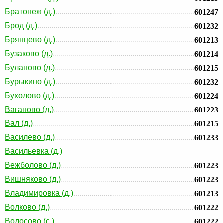
Братонеж (д.)
601247
Брод (д.)
601232
Брянцево (д.)
601213
Бузаково (д.)
601214
Буланово (д.)
601215
Бурыкино (д.)
601232
Бухолово (д.)
601224
Ваганово (д.)
601223
Вал (д.)
601215
Василево (д.)
601233
Васильевка (д.)
Вежболово (д.)
601223
Вишняково (д.)
601223
Владимировка (д.)
601213
Волково (д.)
601222
Волосово (с.)
601222