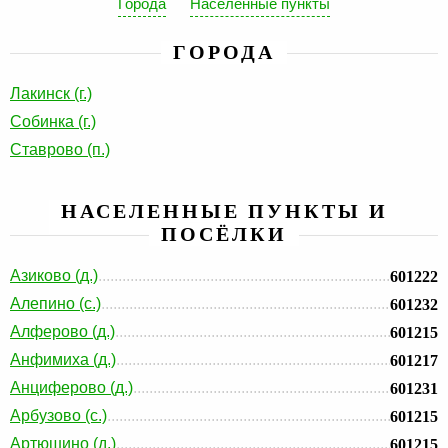
Города
Населенные пункты
ГОРОДА
Лакинск (г.)
Собинка (г.)
Ставрово (п.)
НАСЕЛЕННЫЕ ПУНКТЫ И
ПОСЁЛКИ
Азиково (д.)
601222
Алепино (с.)
601232
Алферово (д.)
601215
Анфимиха (д.)
601217
Анциферово (д.)
601231
Арбузово (с.)
601215
Артюшино (д.)
601215