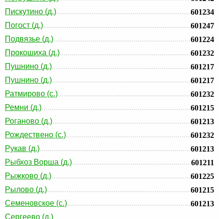
Пискутино (д.)
601234
Погост (д.)
601247
Подвязье (д.)
601224
Прокошиха (д.)
601232
Пушнино (д.)
601217
Пушнино (д.)
601217
Ратмирово (с.)
601232
Ремни (д.)
601215
Роганово (д.)
601213
Рождествено (с.)
601232
Рукав (д.)
601213
Рыбхоз Ворша (д.)
601211
Рыжково (д.)
601225
Рылово (д.)
601215
Семеновское (с.)
601213
Сергеево (д.)