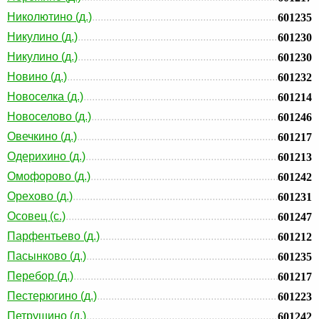
Николютино (д.)
601235
Никулино (д.)
601230
Никулино (д.)
601230
Новино (д.)
601232
Новоселка (д.)
601214
Новоселово (д.)
601246
Овечкино (д.)
601217
Одерихино (д.)
601213
Омофорово (д.)
601242
Орехово (д.)
601231
Осовец (с.)
601247
Парфентьево (д.)
601212
Пасынково (д.)
601235
Перебор (д.)
601217
Пестерюгино (д.)
601223
Петрушино (д.)
601242