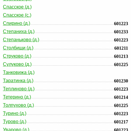
Спасское (д.)
Спасское (с.)
Спирино (д.)
601223
Степаниха (д.)
601233
Степаньково (д.)
601223
Столбищи (д.)
601211
Струково (д.)
601213
Сулуково (д.)
601225
Танковижа (д.)
Таратинка (д.)
601230
Теплиново (д.)
601223
Тетерино (д.)
601214
Толпухово (д.)
601225
Турино (д.)
601223
Турово (д.)
601217
Уварово (д.)
601223