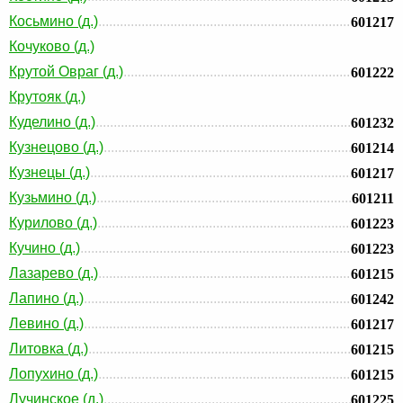
Косьмино (д.)
601217
Кочуково (д.)
Крутой Овраг (д.)
601222
Крутояк (д.)
Куделино (д.)
601232
Кузнецово (д.)
601214
Кузнецы (д.)
601217
Кузьмино (д.)
601211
Курилово (д.)
601223
Кучино (д.)
601223
Лазарево (д.)
601215
Лапино (д.)
601242
Левино (д.)
601217
Литовка (д.)
601215
Лопухино (д.)
601215
Лучинское (д.)
601225