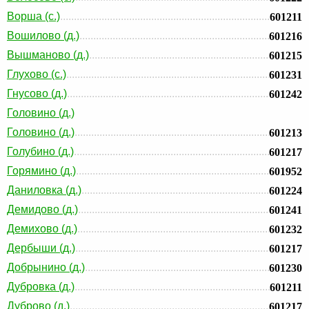
Ворша (с.)
601211
Вошилово (д.)
601216
Вышманово (д.)
601215
Глухово (с.)
601231
Гнусово (д.)
601242
Головино (д.)
Головино (д.)
601213
Голубино (д.)
601217
Горямино (д.)
601952
Даниловка (д.)
601224
Демидово (д.)
601241
Демихово (д.)
601232
Дербыши (д.)
601217
Добрынино (д.)
601230
Дубровка (д.)
601211
Дуброво (д.)
601217