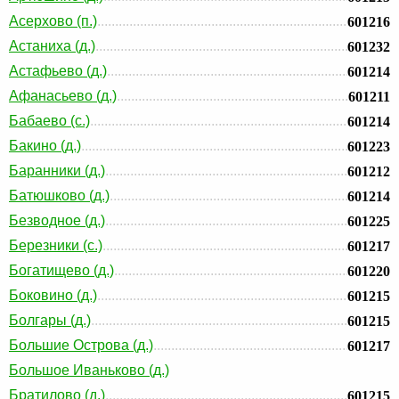
Асерхово (п.)
601216
Астаниха (д.)
601232
Астафьево (д.)
601214
Афанасьево (д.)
601211
Бабаево (с.)
601214
Бакино (д.)
601223
Баранники (д.)
601212
Батюшково (д.)
601214
Безводное (д.)
601225
Березники (с.)
601217
Богатищево (д.)
601220
Боковино (д.)
601215
Болгары (д.)
601215
Большие Острова (д.)
601217
Большое Иваньково (д.)
Братилово (д.)
601215