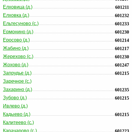
Елховица (д.)
601211
Елховка (д.)
601232
Ельтесуново (с.)
601233
Ермонино (д.)
601230
Еросово (д.)
601214
Жабино (д.)
601217
Жерехово (с.)
601230
Жохово (д.)
601247
Запрудье (д.)
601215
Заречное (с.)
Захарино (д.)
601235
Зубово (д.)
601215
Ивлево (д.)
Кадыево (д.)
601215
Калитеево (с.)
Карачарово (с.)
601223