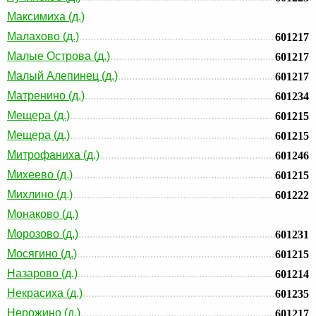
Максимиха (д.)
Малахово (д.)
601217
Малые Острова (д.)
601217
Малый Алепинец (д.)
601217
Матренино (д.)
601234
Мещера (д.)
601215
Мещера (д.)
601215
Митрофаниха (д.)
601246
Михеево (д.)
601215
Михлино (д.)
601222
Монаково (д.)
Морозово (д.)
601231
Мосягино (д.)
601215
Назарово (д.)
601214
Некрасиха (д.)
601235
Нерожино (д.)
601217