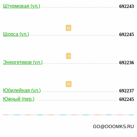
Штурмовая (ул.)
692243
Щ
Щорса (ул.)
692245
Э
Энергетиков (ул.)
692236
Ю
Юбилейная (ул.)
692237
Южный (пер.)
692245
GO@OOOMKS.RU