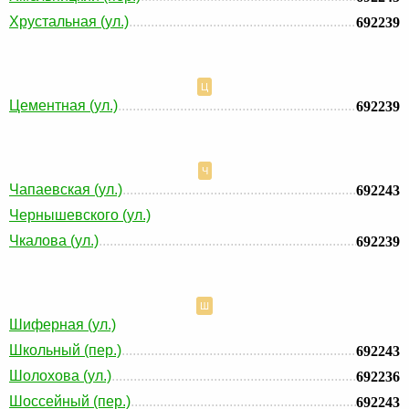
Хрустальная (ул.)
692239
Ц
Цементная (ул.)
692239
Ч
Чапаевская (ул.)
692243
Чернышевского (ул.)
Чкалова (ул.)
692239
Ш
Шиферная (ул.)
Школьный (пер.)
692243
Шолохова (ул.)
692236
Шоссейный (пер.)
692243