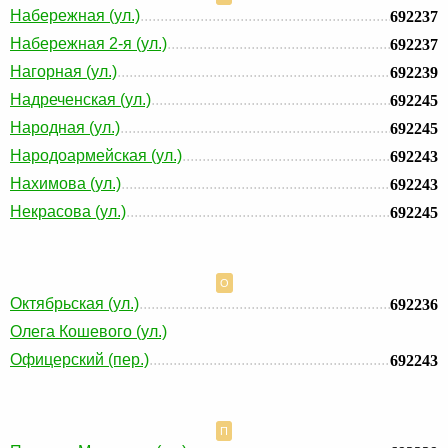
Набережная (ул.)
692237
Набережная 2-я (ул.)
692237
Нагорная (ул.)
692239
Надреченская (ул.)
692245
Народная (ул.)
692245
Народоармейская (ул.)
692243
Нахимова (ул.)
692243
Некрасова (ул.)
692245
О
Октябрьская (ул.)
692236
Олега Кошевого (ул.)
Офицерский (пер.)
692243
П