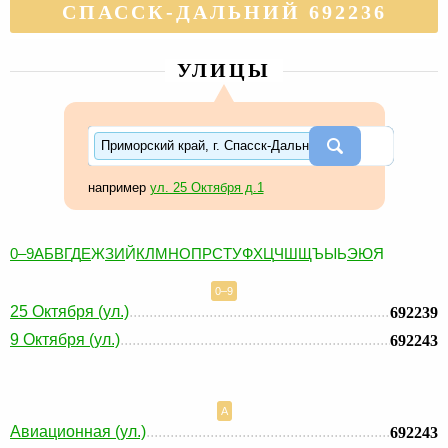
СПАССК-ДАЛЬНИЙ 692236
УЛИЦЫ
Приморский край, г. Спасск-Дальний
например
ул. 25 Октября д.1
0–9
А
Б
В
Г
Д
Е
Ж
З
И
Й
К
Л
М
Н
О
П
Р
С
Т
У
Ф
Х
Ц
Ч
Ш
Щ
Ъ
Ы
Ь
Э
Ю
Я
0–9
25 Октября (ул.)
692239
9 Октября (ул.)
692243
А
Авиационная (ул.)
692243