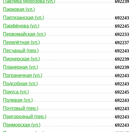
Павлика Морозова (ул.)
692239
Парковая (ул.)
Партизанская (ул.)
692243
Парфёнова (ул.)
692245
Первомайская (ул.)
692233
Перелётная (ул.)
692237
Песчаный (пер.)
692243
Пионерская (ул.)
692239
Планерная (ул.)
692239
Пограничная (ул.)
692243
Подсобная (ул.)
692243
Покуса (ул.)
692245
Полевая (ул.)
692243
Почтовый (пер.)
692243
Пригородный (пер.)
692243
Приморская (ул.)
692243