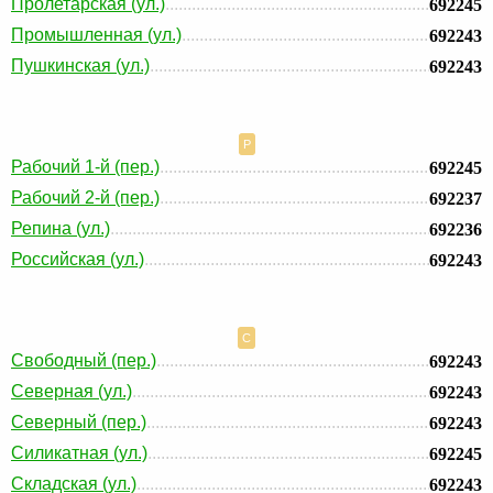
Пролетарская (ул.)
692245
Промышленная (ул.)
692243
Пушкинская (ул.)
692243
Р
Рабочий 1-й (пер.)
692245
Рабочий 2-й (пер.)
692237
Репина (ул.)
692236
Российская (ул.)
692243
С
Свободный (пер.)
692243
Северная (ул.)
692243
Северный (пер.)
692243
Силикатная (ул.)
692245
Складская (ул.)
692243