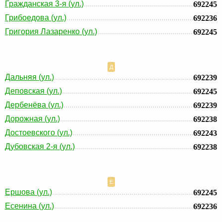
Гражданская 3-я (ул.)
692245
Грибоедова (ул.)
692236
Григория Лазаренко (ул.)
692245
Д
Дальняя (ул.)
692239
Деповская (ул.)
692245
Дербенёва (ул.)
692239
Дорожная (ул.)
692238
Достоевского (ул.)
692243
Дубовская 2-я (ул.)
692238
Е
Ершова (ул.)
692245
Есенина (ул.)
692236