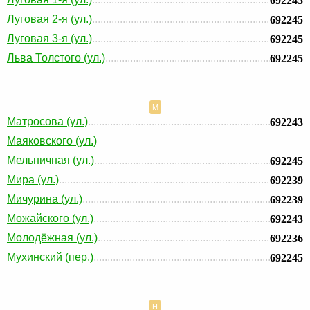
692245
Луговая 2-я (ул.)
692245
Луговая 3-я (ул.)
692245
Льва Толстого (ул.)
692245
М
Матросова (ул.)
692243
Маяковского (ул.)
Мельничная (ул.)
692245
Мира (ул.)
692239
Мичурина (ул.)
692239
Можайского (ул.)
692243
Молодёжная (ул.)
692236
Мухинский (пер.)
692245
Н