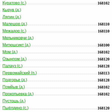
Куратово (с.)
168102
Кырув (д.)
Ляпин (д.)
Малешор (д.)
168110
Межадор (с.)
168110
Мельниковчи (д.)
Митюшсикт (д.)
168100
Мом (д.)
168102
Озынпом (д.)
168120
Палауз (с.)
168128
Первомайский (п.)
168113
Подгорье (д.)
168128
Помйыв (д.)
168102
Прокопьевка (д.)
168102
Пустошь (д.)
Пыёлдино (с.)
168120