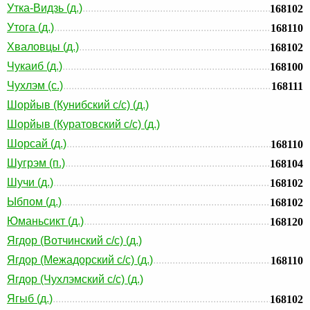
Утка-Видзь (д.)
168102
Утога (д.)
168110
Хваловцы (д.)
168102
Чукаиб (д.)
168100
Чухлэм (с.)
168111
Шорйыв (Кунибский с/с) (д.)
Шорйыв (Куратовский с/с) (д.)
Шорсай (д.)
168110
Шугрэм (п.)
168104
Шучи (д.)
168102
Ыбпом (д.)
168102
Юманьсикт (д.)
168120
Ягдор (Вотчинский с/с) (д.)
Ягдор (Межадорский с/с) (д.)
168110
Ягдор (Чухлэмский с/с) (д.)
Ягыб (д.)
168102