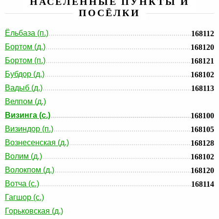
НАСЕЛЕННЫЕ ПУНКТЫ И
ПОСЁЛКИ
Ёльбаза (п.)
168112
Бортом (д.)
168120
Бортом (п.)
168121
Бубдор (д.)
168102
Вадыб (д.)
168113
Велпом (д.)
Визинга (с.)
168100
Визиндор (п.)
168105
Вознесенская (д.)
168128
Волим (д.)
168102
Волокпом (д.)
168120
Вотча (с.)
168114
Гагшор (с.)
Горьковская (д.)