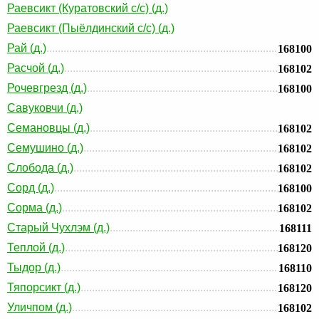
Раевсикт (Куратовский с/с) (д.)
Раевсикт (Пыёлдинский с/с) (д.)
Рай (д.)
168100
Расчой (д.)
168102
Рочевгрезд (д.)
168100
Савуковчи (д.)
Семановцы (д.)
168102
Семушино (д.)
168102
Слобода (д.)
168102
Сорд (д.)
168100
Сорма (д.)
168102
Старый Чухлэм (д.)
168111
Теплой (д.)
168120
Тыдор (д.)
168110
Тяпорсикт (д.)
168120
Уличпом (д.)
168102