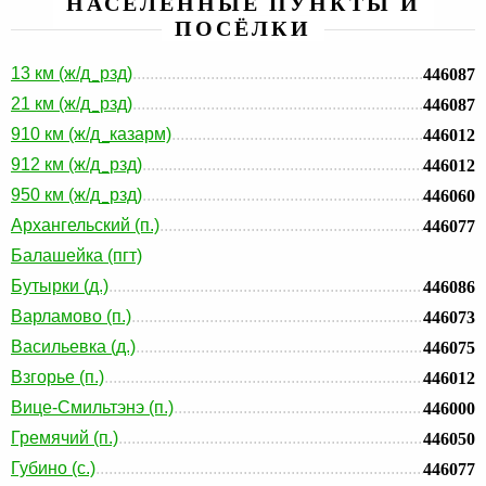
НАСЕЛЕННЫЕ ПУНКТЫ И
ПОСЁЛКИ
13 км (ж/д_рзд)
446087
21 км (ж/д_рзд)
446087
910 км (ж/д_казарм)
446012
912 км (ж/д_рзд)
446012
950 км (ж/д_рзд)
446060
Архангельский (п.)
446077
Балашейка (пгт)
Бутырки (д.)
446086
Варламово (п.)
446073
Васильевка (д.)
446075
Взгорье (п.)
446012
Вице-Смильтэнэ (п.)
446000
Гремячий (п.)
446050
Губино (с.)
446077