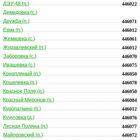
ДЭУ-48 (п.)
446022
Демидовка (с.)
Дружба (п.)
446071
Ерик (п.)
446012
Жемковка (с.)
446061
Журавлевский (п.)
446012
Заборовка (с.)
446070
Ивашевка (с.)
446075
Конопляный (п.)
446050
Кошелевка (п.)
446078
Красное Поле (п.)
446050
Красный Миронов (п.)
446084
Куропаткино (п.)
446012
Кучуговка (д.)
446076
Лесная Поляна (п.)
446077
Майоровский (п.)
446072