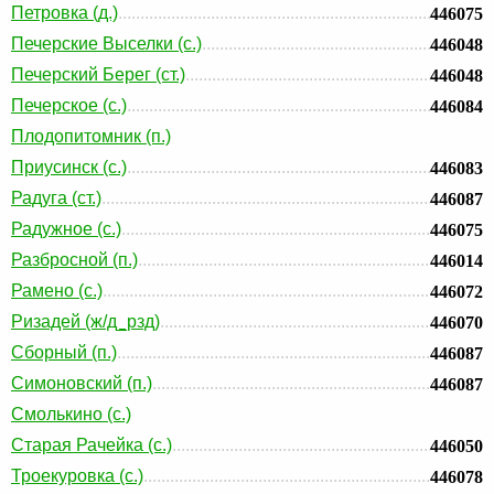
Петровка (д.)
446075
Печерские Выселки (с.)
446048
Печерский Берег (ст.)
446048
Печерское (с.)
446084
Плодопитомник (п.)
Приусинск (с.)
446083
Радуга (ст.)
446087
Радужное (с.)
446075
Разбросной (п.)
446014
Рамено (с.)
446072
Ризадей (ж/д_рзд)
446070
Сборный (п.)
446087
Симоновский (п.)
446087
Смолькино (с.)
Старая Рачейка (с.)
446050
Троекуровка (с.)
446078