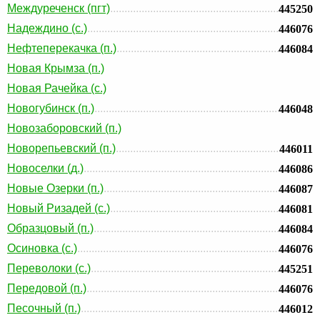
Междуреченск (пгт)
445250
Надеждино (с.)
446076
Нефтеперекачка (п.)
446084
Новая Крымза (п.)
Новая Рачейка (с.)
Новогубинск (п.)
446048
Новозаборовский (п.)
Новорепьевский (п.)
446011
Новоселки (д.)
446086
Новые Озерки (п.)
446087
Новый Ризадей (с.)
446081
Образцовый (п.)
446084
Осиновка (с.)
446076
Переволоки (с.)
445251
Передовой (п.)
446076
Песочный (п.)
446012