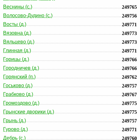
Веснины (с.)
249765
Волосово-Дудино (с.)
249756
Восты (д.)
249771
Вязовна (д.)
249773
Вяльцево (д.)
249773
Глинная (д.)
249771
Горицы (д.)
249766
Городничев (д.)
249766
Горянский (п.)
249762
Госьково (д.)
249757
Грабково (д.)
249767
Громоздово (д.)
249775
Грынские дворики (д.)
249775
Грынь (д.)
249757
Гурово (д.)
249771
Дебрь (с.)
249760