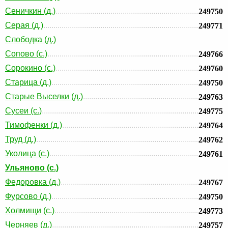
Сеничкин (д.)
249750
Серая (д.)
249771
Слободка (д.)
Сопово (с.)
249766
Сорокино (с.)
249760
Старица (д.)
249750
Старые Выселки (д.)
249763
Сусеи (с.)
249775
Тимофенки (д.)
249764
Труд (д.)
249762
Уколица (с.)
249761
Ульяново (с.)
Федоровка (д.)
249767
Фурсово (д.)
249750
Холмищи (с.)
249773
Черняев (д.)
249757