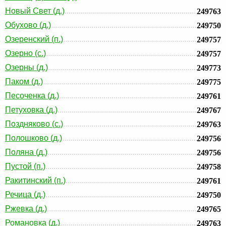
Новый Свет (д.)
249763
Обухово (д.)
249750
Озеренский (п.)
249757
Озерно (с.)
249757
Озерны (д.)
249773
Паком (д.)
249775
Песоченка (д.)
249761
Петуховка (д.)
249767
Поздняково (с.)
249763
Полошково (д.)
249756
Поляна (д.)
249756
Пустой (п.)
249758
Ракитинский (п.)
249761
Речица (д.)
249750
Ржевка (д.)
249765
Романовка (д.)
249763