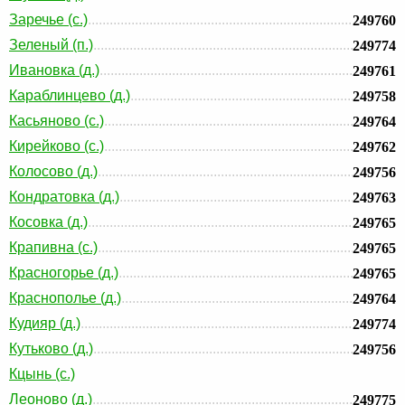
Заречье (с.)
249760
Зеленый (п.)
249774
Ивановка (д.)
249761
Караблинцево (д.)
249758
Касьяново (с.)
249764
Кирейково (с.)
249762
Колосово (д.)
249756
Кондратовка (д.)
249763
Косовка (д.)
249765
Крапивна (с.)
249765
Красногорье (д.)
249765
Краснополье (д.)
249764
Кудияр (д.)
249774
Кутьково (д.)
249756
Кцынь (с.)
Леоново (д.)
249775