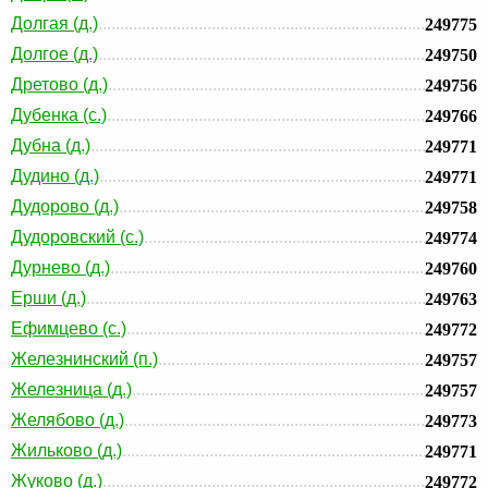
Долгая (д.)
249775
Долгое (д.)
249750
Дретово (д.)
249756
Дубенка (с.)
249766
Дубна (д.)
249771
Дудино (д.)
249771
Дудорово (д.)
249758
Дудоровский (с.)
249774
Дурнево (д.)
249760
Ерши (д.)
249763
Ефимцево (с.)
249772
Железнинский (п.)
249757
Железница (д.)
249757
Желябово (д.)
249773
Жильково (д.)
249771
Жуково (д.)
249772