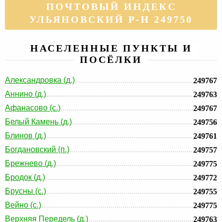
ПОЧТОВЫЙ ИНДЕКС
УЛЬЯНОВСКИЙ Р-Н 249750
НАСЕЛЕННЫЕ ПУНКТЫ И
ПОСЁЛКИ
Александровка (д.)
249767
Аннино (д.)
249763
Афанасово (с.)
249767
Белый Камень (д.)
249756
Блинов (д.)
249761
Богдановский (п.)
249757
Брежнево (д.)
249775
Бродок (д.)
249772
Брусны (с.)
249755
Вейно (с.)
249775
Верхняя Передель (д.)
249763