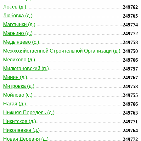
Лосев (д.)
249762
Любовка (д.)
249765
Мартынки (д.)
249774
Марьино (д.)
249772
Медынцево (с.)
249758
Межхозяйственной Строительной Организаци (д.)
249750
Мелихово (д.)
249766
Милюгановский (п.)
249757
Минин (д.)
249767
Митровка (д.)
249758
Мойлово (с.)
249755
Нагая (д.)
249766
Нижняя Передель (д.)
249763
Никитское (д.)
249771
Николаевка (д.)
249764
Новая Деревня (д.)
249772