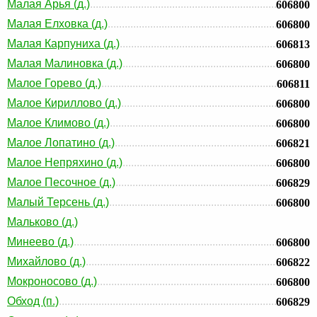
Малая Арья (д.)
606800
Малая Елховка (д.)
606800
Малая Карпуниха (д.)
606813
Малая Малиновка (д.)
606800
Малое Горево (д.)
606811
Малое Кириллово (д.)
606800
Малое Климово (д.)
606800
Малое Лопатино (д.)
606821
Малое Непряхино (д.)
606800
Малое Песочное (д.)
606829
Малый Терсень (д.)
606800
Мальково (д.)
Минеево (д.)
606800
Михайлово (д.)
606822
Мокроносово (д.)
606800
Обход (п.)
606829