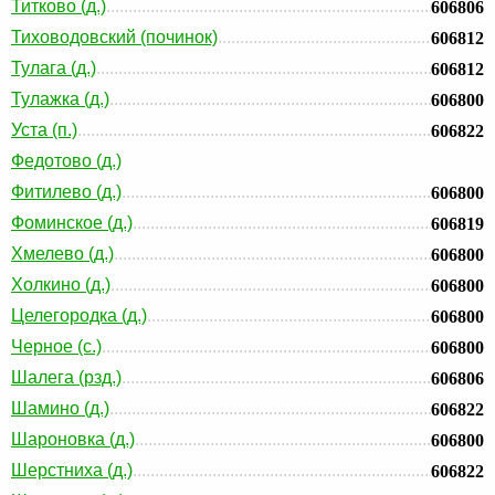
Титково (д.)
606806
Тиховодовский (починок)
606812
Тулага (д.)
606812
Тулажка (д.)
606800
Уста (п.)
606822
Федотово (д.)
Фитилево (д.)
606800
Фоминское (д.)
606819
Хмелево (д.)
606800
Холкино (д.)
606800
Целегородка (д.)
606800
Черное (с.)
606800
Шалега (рзд.)
606806
Шамино (д.)
606822
Шароновка (д.)
606800
Шерстниха (д.)
606822