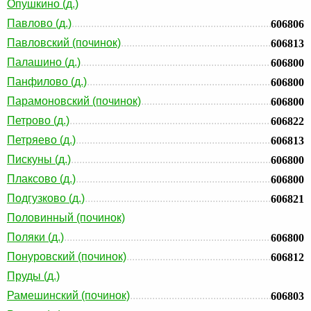
Опушкино (д.)
Павлово (д.)
606806
Павловский (починок)
606813
Палашино (д.)
606800
Панфилово (д.)
606800
Парамоновский (починок)
606800
Петрово (д.)
606822
Петряево (д.)
606813
Пискуны (д.)
606800
Плаксово (д.)
606800
Подгузково (д.)
606821
Половинный (починок)
Поляки (д.)
606800
Понуровский (починок)
606812
Пруды (д.)
Рамешинский (починок)
606803