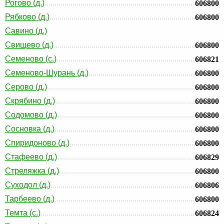
Рогово (д.)
606800
Рябково (д.)
606800
Савино (д.)
Свищево (д.)
606800
Семеново (с.)
606821
Семеново-Шурань (д.)
606800
Серово (д.)
606800
Скрябино (д.)
606800
Содомово (д.)
606800
Сосновка (д.)
606800
Спиридоново (д.)
606800
Стафеево (д.)
606829
Стреляжка (д.)
606800
Суходол (д.)
606806
Тарбеево (д.)
606800
Темта (с.)
606824