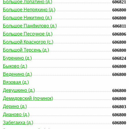
Большое Лопатино (д.)
606821
Большое Непряхино (д.)
606800
Большое Никитино (д.)
606800
Большое Панфилово (д.)
606811
Большое Песочное (д.)
606806
Большой Красногор (с.)
606800
Большой Терсень (д.)
606800
Буренино (д.)
606824
Быково (д.)
606800
Веденино (д.)
606800
Вязовая (д.)
Девушкино (д.)
606800
Демидовский (починок)
606800
Дерино (д.)
606803
Дианово (д.)
606800
Забегаиха (д.)
606800