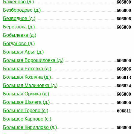
Баженово (д.)
606800
Безбородово (д.)
606800
Безводное (д.)
606806
Березовка (д.)
606800
Бобылевка (д.)
Богданово (д.)
Большая Арья (д.)
Большая Ворошиловка (д.)
606800
Большая Елховка (д.)
606806
Большая Козляна (д.)
606813
Большая Малиновка (д.)
606824
Большая Орлиха (д.)
606800
Большая Шалега (д.)
606806
Большое Горево (с.)
606811
Большое Карпово (с.)
Большое Кириллово (д.)
606800