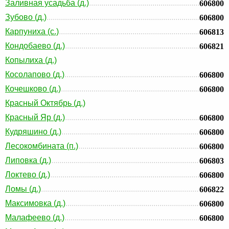
Заливная усадьба (д.)
606800
Зубово (д.)
606800
Карпуниха (с.)
606813
Кондобаево (д.)
606821
Копылиха (д.)
Косолапово (д.)
606800
Кочешково (д.)
606800
Красный Октябрь (д.)
Красный Яр (д.)
606800
Кудряшино (д.)
606800
Лесокомбината (п.)
606800
Липовка (д.)
606803
Локтево (д.)
606800
Ломы (д.)
606822
Максимовка (д.)
606800
Малафеево (д.)
606800