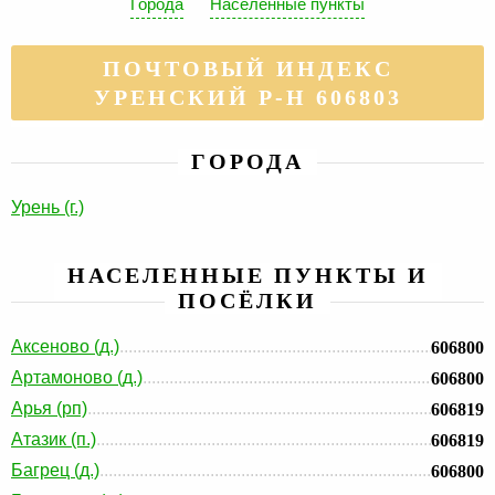
Города
Населенные пункты
ПОЧТОВЫЙ ИНДЕКС
УРЕНСКИЙ Р-Н 606803
ГОРОДА
Урень (г.)
НАСЕЛЕННЫЕ ПУНКТЫ И
ПОСЁЛКИ
Аксеново (д.)
606800
Артамоново (д.)
606800
Арья (рп)
606819
Атазик (п.)
606819
Багрец (д.)
606800